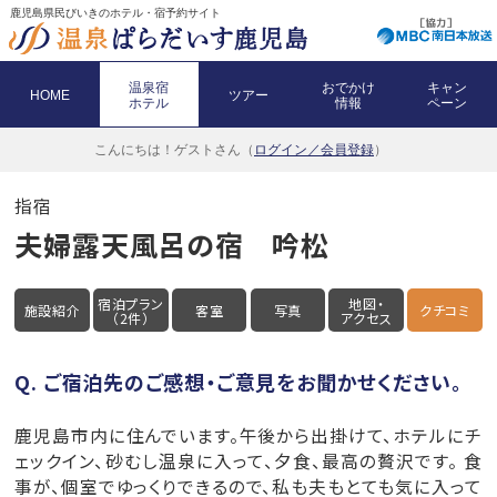
鹿児島県民びいきのホテル・宿予約サイト
温泉宿
おでかけ
キャン
HOME
ツアー
ホテル
情報
ペーン
こんにちは！
ゲストさん（
ログイン／会員登録
）
指宿
夫婦露天風呂の宿 吟松
宿泊プラン
地図・
施設紹介
客室
写真
クチコミ
（2件）
アクセス
Q. ご宿泊先のご感想・ご意見をお聞かせください。
鹿児島市内に住んでいます。午後から出掛けて、ホテルにチ
ェックイン、砂むし温泉に入って、夕食、最高の贅沢です。 食
事が、個室でゆっくりできるので、私も夫もとても気に入って