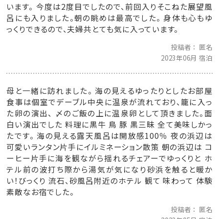
います。 今度は2度目でしたので、前回入りそこねた展望風
呂にも入りました。朝の眺めは最高でした。 身体も心もゆ
っくりできるので、夫婦共とても気に入っています。
投稿者
匿名
2023年06月 宿泊
母と一緒に訪れました。 海の見えるゆったりとしたお部屋
食事は個室でデーブル中央に温泉が流れており、籠に入っ
た卵の演出、 〆のご飯の上に温泉卵として頂きました。面
白い演出でした 料理に黒牛 鳥 豚 黒三昧 全て美味しかっ
たです。 海の見える露天風呂は開放感100％ 夜の浜辺は
可愛いランタン片手にイルミネーション散策 朝の浜辺は コ
ーヒー片手に海を観ながら揺れるチェアーでゆっくりと ホ
テル前の波打ち際から湯気が気になり砂浜を触ると暖か
い！びっくり 流石、砂風呂附近のホテル 観て 味わって 体験
素敵なお宿でした。
投稿者
匿名