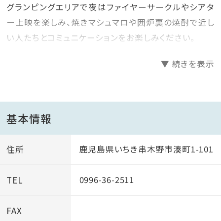
グランピングエリアで夜はファイヤーサークルやシアタ
ー上映を楽しみ、焼きマシュマロや囲炉裏の焼酎で近し
い人たちとコミュニケーションをお楽しみください。
▼ 続きを表示
ホテルエリアの最上階、天空フィールドで自然を感じ、
温泉プールや足湯、
はたまたテントサウナでの『ととのい』をご満喫くださ
い。
基本情報
昼の景色、夕方の景色、夜の景色。
住所
鹿児島県いちき串木野市湊町1-101
すべて違った雰囲気をお楽しみいただけますので、いち
TEL
0996-36-2511
き串木野の自然を通して、フィールドホテルの体験をお
楽しみくださいませ。
FAX