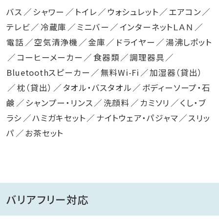
バス
シャワー
トイレ
ウォシュレット
エアコン
テレビ
冷蔵庫
ミニバー
インターネットＬＡＮ
電話
空気清浄機
金庫
ドライヤー
湯沸しポット
コーヒーメーカー
食器類
調理器具
Bluetoothスピーカー
無料Wi-Fi
加湿器（貸出）
枕（貸出）
タオル・バスタオル
ボディーソープ・石
鹸
シャンプー・リンス
洗顔料
カミソリ
くし・ブ
ラシ
ハミガキセット
ナイトウェア・パジャマ
スリッ
パ
お茶セット
バリアフリー対応