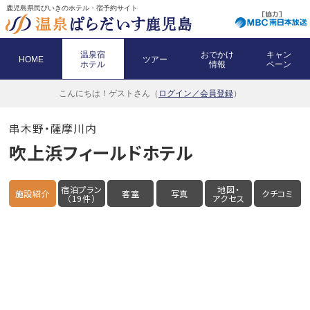
鹿児島県民びいきのホテル・宿予約サイト
温泉宿
おでかけ
キャン
HOME
ツアー
ホテル
情報
ペーン
こんにちは！
ゲストさん（
ログイン／会員登録
）
串木野・薩摩川内
吹上浜フィールドホテル
宿泊プラン
地図・
施設紹介
客室
写真
クチコミ
（19件）
アクセス