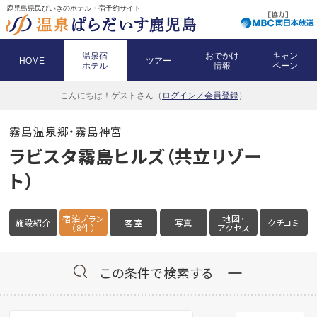
鹿児島県民びいきのホテル・宿予約サイト
温泉宿
おでかけ
キャン
HOME
ツアー
ホテル
情報
ペーン
こんにちは！
ゲストさん（
ログイン／会員登録
）
霧島温泉郷・霧島神宮
ラビスタ霧島ヒルズ（共立リゾー
ト）
宿泊プラン
地図・
施設紹介
客室
写真
クチコミ
（8件）
アクセス
この条件で検索する