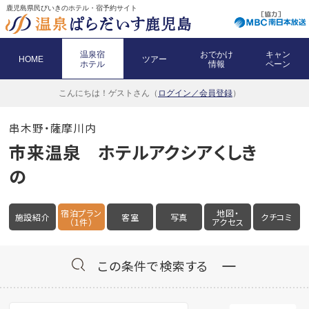
鹿児島県民びいきのホテル・宿予約サイト
温泉宿
おでかけ
キャン
HOME
ツアー
ホテル
情報
ペーン
こんにちは！
ゲストさん（
ログイン／会員登録
）
串木野・薩摩川内
市来温泉 ホテルアクシアくしき
の
宿泊プラン
地図・
施設紹介
客室
写真
クチコミ
（1件）
アクセス
この条件で検索する