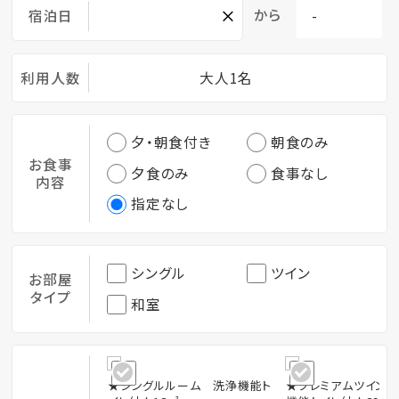
×
から
宿泊日
利用人数
大人1名
夕・朝食付き
朝食のみ
お食事
夕食のみ
食事なし
内容
指定なし
シングル
ツイン
お部屋
タイプ
和室
★シングルルーム 洗浄機能ト
★プレミアムツイン【