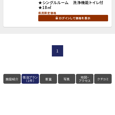
★シングルルーム 洗浄機能トイレ付
★18㎡
県民限定価格
ログインして価格を表示
1
宿泊プラン
地図・
施設紹介
客室
写真
クチコミ
（1件）
アクセス