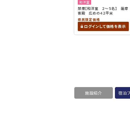
和洋室
禁煙【和洋室 ２～５名】 薩摩
客殿 広めの４２平米
県民限定価格
ログインして価格を表示
施設紹介
宿泊プ