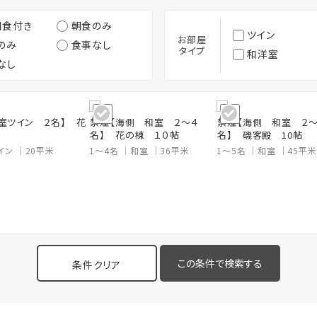
朝食付き
朝食のみ
ツイン
お部屋
のみ
食事なし
タイプ
和洋室
なし
室ツイン ２名】 花
禁煙【海側 和室 ２～４
禁煙【海側 和室 ２
名】 花の棟 １０帖
名】 磯客殿 10帖
イン
20平米
1～4名
和室
36平米
1～5名
和室
45平米
条件クリア