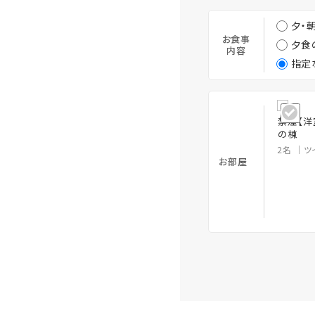
夕・
お食事
夕食
内容
指定
禁煙【洋
の棟
2名
ツ
お部屋