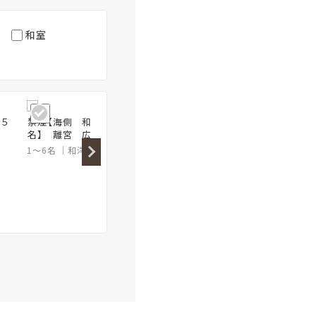
和室
～５
禁煙【海側 和洋室 ２～６
禁煙【和洋室 ２～５名】
名】 離宮 広々８４平米
薩摩客殿 広めの４２平米
1～6名
和洋室
84平米
2～5名
和洋室
42平米