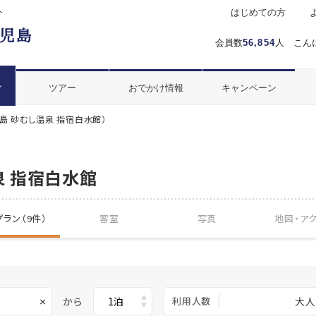
ト
はじめての方
会員数
56,854
人 こん
ル
ツアー
おでかけ情報
キャンペーン
島 砂むし温泉 指宿白水館）
泉 指宿白水館
ラン（9件）
客室
写真
地図・
ア
から
利用人数
大人
×