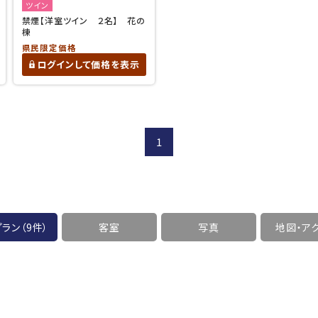
ツイン
禁煙【洋室ツイン ２名】 花の
棟
県民限定価格
ログインして価格を表示
1
ラン（9件）
客室
写真
地図・
ア