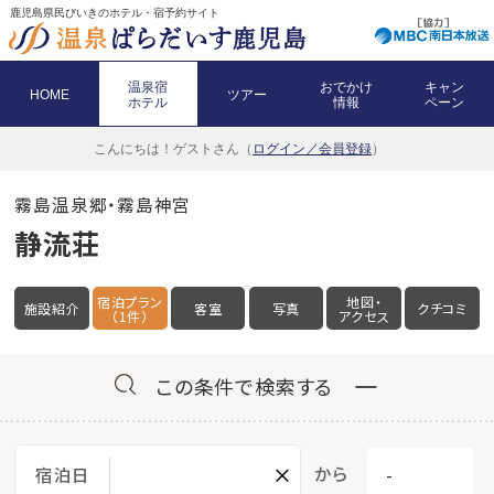
鹿児島県民びいきのホテル・宿予約サイト
温泉宿
おでかけ
キャン
HOME
ツアー
ホテル
情報
ペーン
こんにちは！
ゲストさん（
ログイン／会員登録
）
霧島温泉郷・霧島神宮
静流荘
宿泊プラン
地図・
施設紹介
客室
写真
クチコミ
（1件）
アクセス
この条件で検索する
×
から
宿泊日