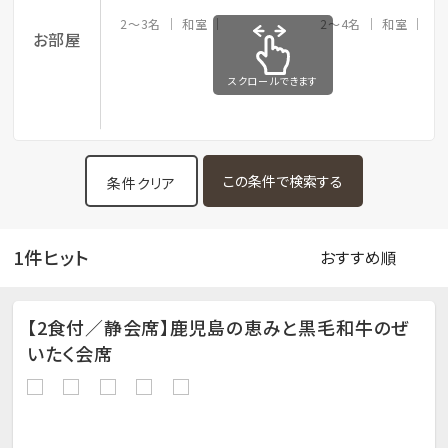
2～3名
和室
2～4名
和室
6
お部屋
スクロールできます
条件クリア
1件ヒット
【2食付／静会席】鹿児島の恵みと黒毛和牛のぜ
いたく会席