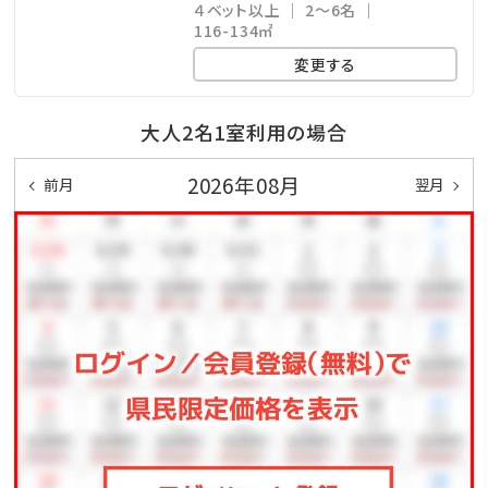
４ベット以上
2～6名
・雨でも棟内の屋根付きの調理スペースで安心して
116-134㎡
BBQをお楽しみ頂けます。
変更する
・夕食は23時までのお好きな時間でお楽しみいただけ
ます。
大人2名1室利用の場合
・食材は自由にお持ち込みいただけます。
2026年08月
前月
翌月
■送迎
鹿児島空港及び国分駅まで無料送迎（要予約）
チェックイン前：15時、16時、17時、18時、19時
チェックアウト後：8時、9時、10時、11時
※チェックイン・アウト時間に準じます。
※当日予約の送迎は、お受けできない場合がございま
す。