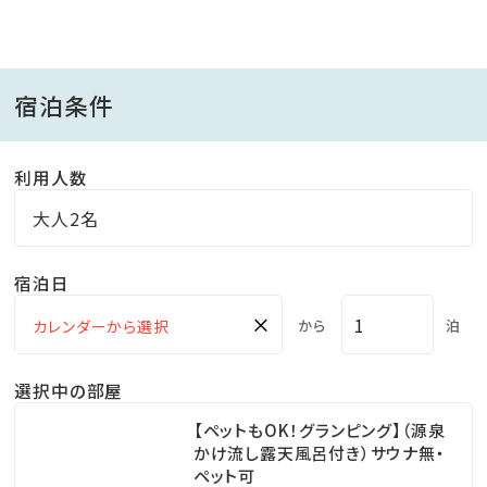
キャンプのアウトドア感を楽しみつつ
冷暖房付きの快適空間でお過ごしください。
宿泊条件
―――温泉について―――
利用人数
貸切で24時間いつでもご入浴いただけます。
大人2名
＜豊富なドリンクをご用意＞
宿泊日
お部屋の冷蔵庫には無料ドリンクがぎっしり。
×
から
泊
無料ドリンクは宿泊中、ご自由にお飲みいただけます。
（持ち帰り不可）
選択中の部屋
【ペットもOK！グランピング】（源泉
・季節によって料理メニューが変更になる場合がござい
かけ流し露天風呂付き）サウナ無・
ます。
ペット可