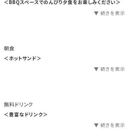
＜BBQスペースでのんびり夕食をお楽しみください＞
アーリーチェックイン 17時→16時 1棟3300円
▼ 続きを表示
※8月1日以降はアーリーチェックイン17時→16時無
料！
アーリーチェックイン15時をご希望の方は1棟3300円
レイトチェックアウト10時→11時1棟3300円（1日3組限
朝食
定）
＜ホットサンド＞
ご希望の方は備考に記載ください
▼ 続きを表示
・源泉かけ流しの天然温泉が楽しめる【グランピング】
116㎡
・プライベートサウナ・水風呂付きの【スイートグランピ
ング】159㎡
無料ドリンク
どちらのお部屋もペット（犬）とお泊まりいただける部屋
＜豊富なドリンク＞
がございます。
▼ 続きを表示