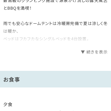
最高級のグランピング施設で源泉かけ流しの露天風呂
とBBQを満喫！
雨でも安心なドームテントは冷暖房完備で夏は涼しく冬
は暖か、
ベッドはフカフカなシングルベッドを4台設置。
5名以上でご利用のお客様は寝袋をご用意いたします。
▼ 続きを表示
1棟貸し切りのグランピング施設内にはトイレや食事ス
ペース、
温泉とすべて揃っているので他のお客様と顔を合わせる
お食事
こともありません。
＜チェックイン：17時～20時 / チェックアウト：10時＞
夕食