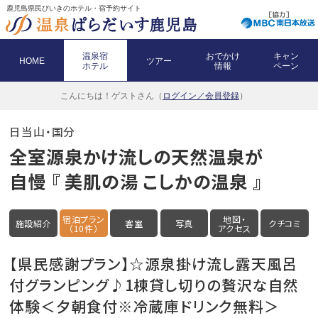
鹿児島県民びいきのホテル・宿予約サイト
温泉宿
おでかけ
キャン
HOME
ツアー
ホテル
情報
ペーン
こんにちは！
ゲストさん（
ログイン／会員登録
）
日当山・国分
全室源泉かけ流しの天然温泉が
自慢 『 美肌の湯 こしかの温泉 』
宿泊プラン
地図・
施設紹介
客室
写真
クチコミ
（10件）
アクセス
【県民感謝プラン】☆源泉掛け流し露天風呂
付グランピング♪1棟貸し切りの贅沢な自然
体験＜夕朝食付※冷蔵庫ドリンク無料＞