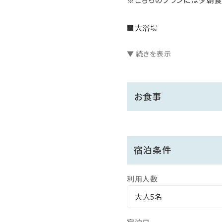
■大浴場
当館自慢の「生き返り湯」は
▼ 続きを表示
指通りなめらかで、美肌効果
【ご入浴時間】
お食事
15：30～24：00 ／ 5：30～9
※朝夜で男女入れ替え制。サウ
■指宿名物 砂むし温泉
宿泊条件
館内にはございませんが、徒
散策ついでに海岸線沿いを
利用人数
夕方16：00からは、無料の
大人5名
【砂楽への無料送迎サービス