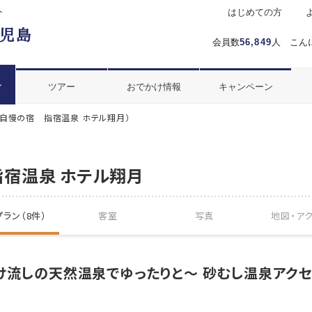
ト
はじめての方
会員数
56,849
人 こん
ル
ツアー
おでかけ情報
キャンペーン
自慢の宿 指宿温泉 ホテル翔月）
宿温泉 ホテル翔月
ラン（8件）
客室
写真
地図・
ア
け流しの天然温泉でゆったりと～ 砂むし温泉アクセ