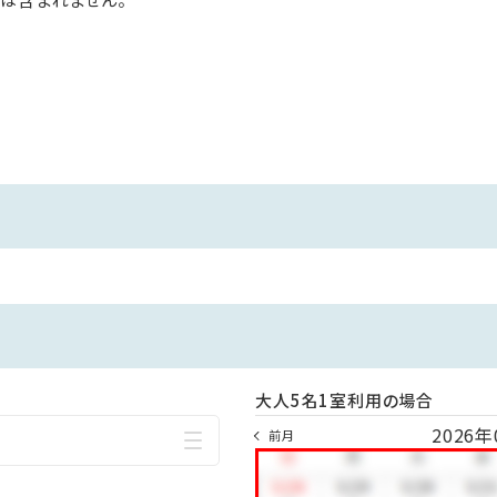
湯量豊富で源泉かけ流し。
もあり、ご宿泊のお客様はもとより、地元のお客様からも大変人気で
：00
ナのみ営業時間が異なります。（16：30～22：00）
歩10分圏内に砂むし温泉会館『砂楽』がございます。
歩けばすぐに到着！
大人5名1室利用の場合
2026年
送迎バスも15分間隔で運行しておりますので、お気軽にご利用くださ
前月
】