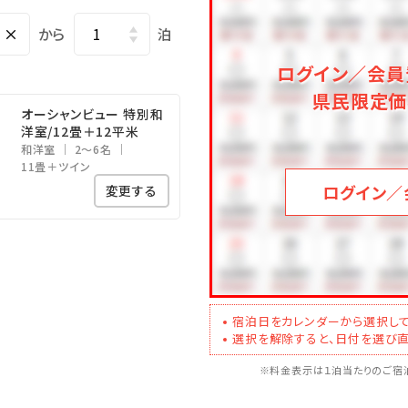
 最終19：45
×
から
泊
最終21：00
ログイン／会員
県民限定価
オーシャンビュー 特別和
タオル付）
洋室/12畳＋12平米
和洋室
2～6名
入頂けます。
11畳＋ツイン
楽』にてお受け取りください。
ログイン／
変更する
ます。
間は料金が異なりますのでご注意ください。
ください。
宿泊日をカレンダーから選択して
選択を解除すると、日付を選び直
タクシーで5分（基本料金内で到着可能）
※料金表示は１泊当たりのご宿泊
国道226号線経由45分