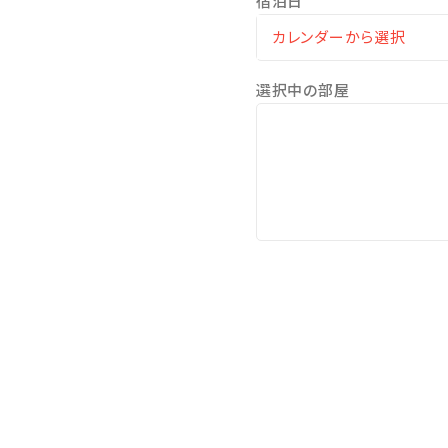
宿泊日
送り…16：00～ 15分間隔
迎え…17：10～ 15分間隔 
選択中の部屋
【砂むし温泉利用料】
大人…2100円（タオル、バス
・当ホテルフロントにてご購
・砂むし温泉用の浴衣は『砂
小人…1400円
・直接『砂楽』にてご購入頂き
※年末年始、ＧＷ、お盆の期
詳しくは、スタッフへお尋ね
■アクセス
JR指宿駅から徒歩15分、
指宿スカイライン谷山ICから