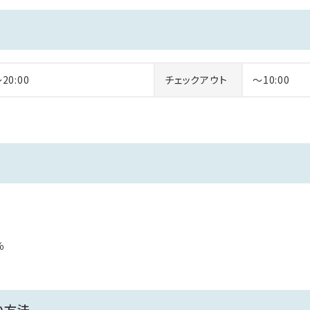
者専用）
際は、玄関近くにございます喫煙所をご利用ください。
～20:00
チェックアウト
～10:00
％
い方法