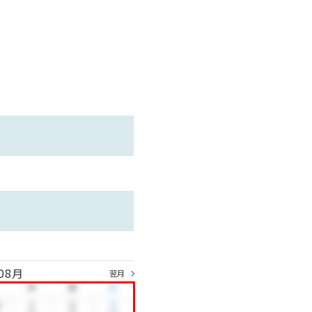
す。
08月
い。
翌月