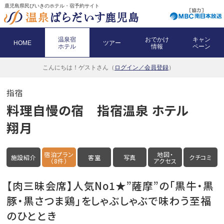
鹿児島県民びいきのホテル・宿予約サイト
温泉宿
おでかけ
キャン
HOME
ツアー
ホテル
情報
ペーン
こんにちは！
ゲストさん（
ログイン／会員登録
）
指宿
料理自慢の宿 指宿温泉 ホテル
翔月
宿泊プラン
地図・
施設紹介
客室
写真
クチコミ
（8件）
アクセス
【肉三昧会席】人気No1★”薩摩”の「黒牛・黒
豚・黒さつま鶏」をしゃぶしゃぶで味わう至福
のひととき