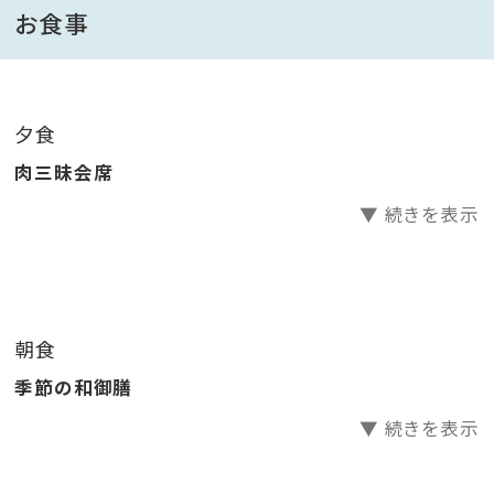
た肉質と旨味を楽しめるロース肉。この両方を楽しめる
お食事
のもしゃぶしゃぶならでは！
■翔月名物「黒豚とんこつ煮」
夕食
鹿児島の郷土料理のひとつで、もっちりとした食感、黒
肉三昧会席
糖や味噌を使った甘く深い味つけ、
▼ 続きを表示
黒豚を軟骨までやわらかく食べられるほどじっくり煮込
んだ料理長自慢の逸品です。
ご飯やお酒が進むこと間違いなし！！ぜひご賞味くださ
い。
朝食
季節の和御膳
■お食事
宴会場にてご用意いたします。ゆっくりとお食事をお楽
▼ 続きを表示
しみください。
※食事ありのお子様には、お子様ランチをご用意させて