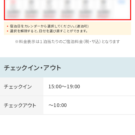
夕方16:00からは、無料の送迎バスも15分間隔で運行し
ておりますので、お気軽にご利用ください。
宿泊日をカレンダーから選択してください。(連泊可)
【砂楽への無料送迎サービス】
選択を解除すると、日付を選び直すことができます。
送り…16:00～ 15分間隔 最終19:45
※料金表示は１泊当たりのご宿泊料金（税・サ込）となります
迎え…17:10～ 15分間隔 最終21:00
チェックイン・アウト
チェックイン
15:00～19:00
チェックアウト
～10:00