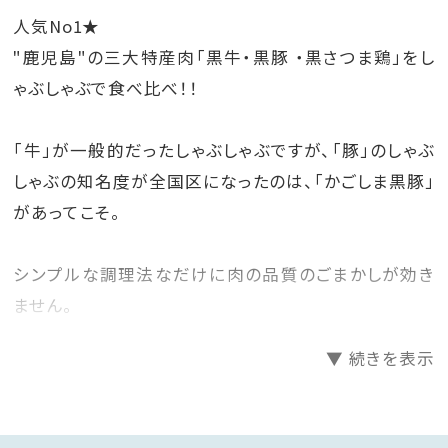
人気No1★
"鹿児島"の三大特産肉「黒牛・黒豚 ・黒さつま鶏」をし
ゃぶしゃぶで食べ比べ！！
「牛」が一般的だったしゃぶしゃぶですが、「豚」のしゃぶ
しゃぶの知名度が全国区になったのは、「かごしま黒豚」
があってこそ。
シンプルな調理法なだけに肉の品質のごまかしが効き
ません。
▼ 続きを表示
黒豚料理の代表格ともなった黒豚しゃぶしゃぶを一度
食べれば誰もがその美味しさに納得！
噛むほどに肉汁の甘みを感じるバラ肉と、しっかりとし