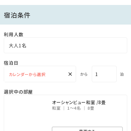
頂きます。
宿泊条件
会席料理ではありませんので予めご了承ください。
大人と同じお食事をご希望のお子様は「大人」でご予
利用人数
約ください。
大人1名
【ご夕食】
宿泊日
18:00～21:00 (20:00オーダーストップ)
×
から
泊
【ご朝食】
自家製”豚みそ”などご飯のお供が充実♪ 品数豊富な
選択中の部屋
季節の和御膳
オーシャンビュー和室 /8畳
7:00～9:00
和室
1～4名
8畳
■大浴場