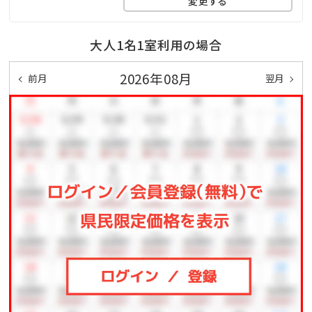
変更する
当館自慢の「生き返り湯」は湯量豊富で源泉かけ流し。
指通りなめらかで、美肌効果もあり、ご宿泊のお客様は
大人1名1室利用の場合
もとより、地元のお客様からも大変人気です。
2026年08月
前月
翌月
【ご入浴時間】
15:30～24:00 / 5:30～9:00
※朝夜で男女入れ替え制。サウナのみ営業時間が異な
ります。(16:30～22:00)
■指宿名物 砂むし温泉
館内にはございませんが、徒歩10分圏内に砂むし温泉
会館『砂楽』がございます。
散策ついでに海岸線沿いを歩けばすぐに到着！