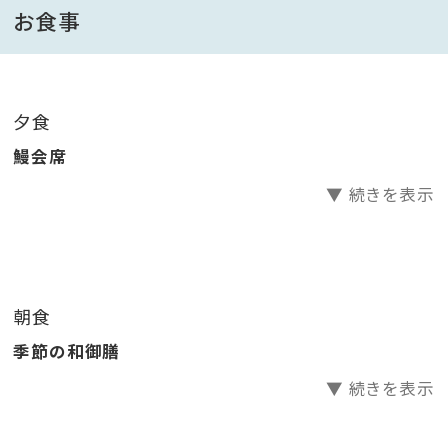
・鰻の飯蒸し 銀餡かけ
お食事
その他、当館自慢の「黒豚とんこつ煮」に、磯の香りが食
欲そそる「サザエのつぼ焼き」など、全十一種のお料理を
ご提供いたします。
夕食
鰻会席
▼ 続きを表示
■翔月名物「黒豚とんこつ煮」
黒豚を軟骨までやわらかく食べられるほどじっくり煮込
んだ料理長自慢の逸品です。
朝食
■お食事
季節の和御膳
宴会場にてご用意いたします。ゆっくりとお食事をお楽
しみください。
▼ 続きを表示
※食事ありのお子様には、お子様ランチをご用意させて
頂きます。