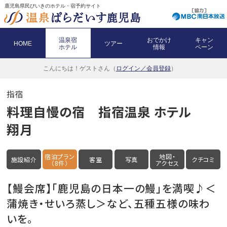
鹿児島県民びいきのホテル・宿予約サイト
温泉宿
おでかけ
キャン
HOME
ツアー
ホテル
情報
ペーン
こんにちは！
ゲストさん（
ログイン／会員登録
）
指宿
料理自慢の宿 指宿温泉 ホテル
翔月
宿泊プラン
地図・
施設紹介
客室
写真
クチコミ
（8件）
アクセス
【鰻会席】「鹿児島の日本一の鰻」を満喫♪＜
蒲焼き・せいろ蒸し＞など、五種五様の味わ
いを。