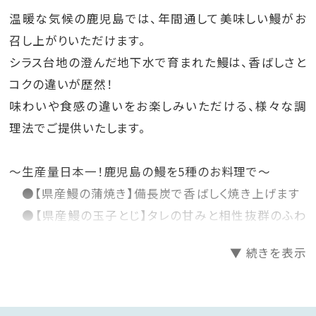
温暖な気候の鹿児島では、年間通して美味しい鰻がお
召し上がりいただけます。
シラス台地の澄んだ地下水で育まれた鰻は、香ばしさと
コクの違いが歴然！
味わいや食感の違いをお楽しみいただける、様々な調
理法でご提供いたします。
～生産量日本一！鹿児島の鰻を5種のお料理で～
●【県産鰻の蒲焼き】備長炭で香ばしく焼き上げます
●【県産鰻の玉子とじ】タレの甘みと相性抜群のふわ
とろ卵
▼ 続きを表示
●【県産鰻のひつまぶし蒸篭蒸し】スタミナ満天！の自
慢の一品
・鰻冊