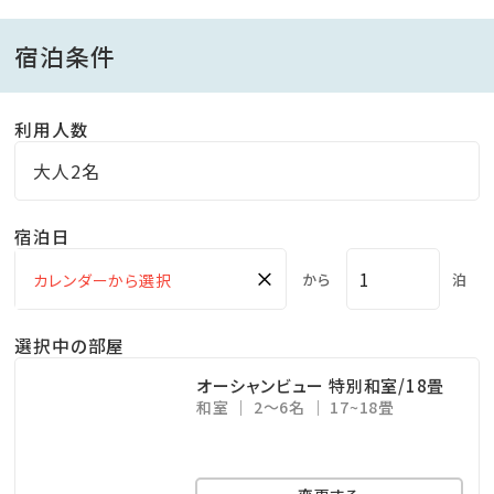
会席料理ではありませんので予めご了承ください。
宿泊条件
大人と同じお食事をご希望のお子様は「大人」でご予
約ください。
利用人数
【ご夕食】
大人2名
18:00～21:00 (20:00オーダーストップ)
宿泊日
【ご朝食】
×
から
泊
自家製”豚みそ”などご飯のお供が充実♪ 品数豊富な
季節の和御膳
選択中の部屋
7:00～9:00
オーシャンビュー 特別和室/18畳
和室
2～6名
17~18畳
■大浴場
【ご入浴時間】