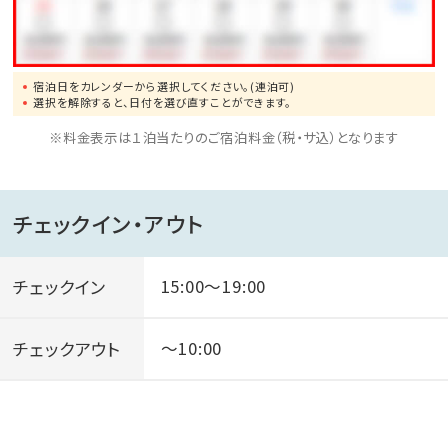
・当ホテルフロントにてご購入頂けます。
・砂むし温泉用の浴衣は『砂楽』にてお受け取りくださ
い。
宿泊日をカレンダーから選択してください。(連泊可)
小人…1400円
選択を解除すると、日付を選び直すことができます。
・直接『砂楽』にてご購入頂きます。
※料金表示は１泊当たりのご宿泊料金（税・サ込）となります
※年末年始、ＧＷ、お盆の期間は料金が異なりますので
ご注意ください。
詳しくは、スタッフへお尋ねください。
チェックイン・アウト
チェックイン
15:00～19:00
チェックアウト
～10:00