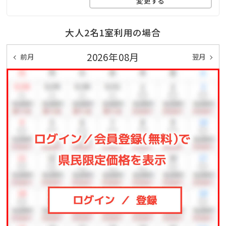
変更する
15:30～24:00 / 5:30～9:00
※朝夜で男女入れ替え制。サウナのみ営業時間が異な
大人2名1室利用の場合
ります。(16:30～22:00)
2026年08月
前月
翌月
■指宿名物 砂むし温泉
徒歩10分圏内に砂むし温泉会館『砂楽』がございます。
夕方16:00からは、無料の送迎バスも15分間隔で運行し
ております。
【砂楽への無料送迎サービス】
送り…16:00～ 15分間隔 最終19:45
迎え…17:10～ 15分間隔 最終21:00
【砂むし温泉利用料】
大人…2100円(タオル、バスタオル付)