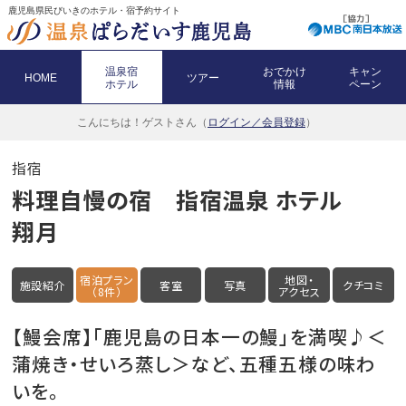
鹿児島県民びいきのホテル・宿予約サイト
温泉宿
おでかけ
キャン
HOME
ツアー
ホテル
情報
ペーン
こんにちは！
ゲストさん（
ログイン／会員登録
）
指宿
料理自慢の宿 指宿温泉 ホテル
翔月
宿泊プラン
地図・
施設紹介
客室
写真
クチコミ
（8件）
アクセス
【鰻会席】「鹿児島の日本一の鰻」を満喫♪＜
蒲焼き・せいろ蒸し＞など、五種五様の味わ
いを。