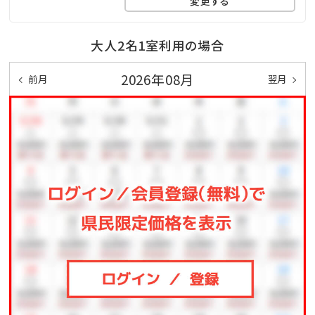
変更する
15:30～24:00 / 5:30～9:00
※朝夜で男女入れ替え制。サウナのみ営業時間が異な
大人2名1室利用の場合
ります。(16:30～22:00)
2026年08月
前月
翌月
■指宿名物 砂むし温泉
徒歩10分圏内に砂むし温泉会館『砂楽』がございます。
夕方16:00からは、無料の送迎バスも15分間隔で運行し
ております。
【砂楽への無料送迎サービス】
送り…16:00～ 15分間隔 最終19:45
迎え…17:10～ 15分間隔 最終21:00
【砂むし温泉利用料】
大人…2100円(タオル、バスタオル付)