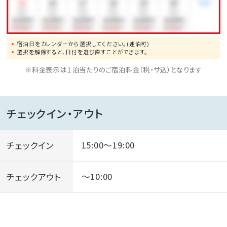
・当ホテルフロントにてご購入頂けます。
・砂むし温泉用の浴衣は『砂楽』にてお受け取りくださ
い。
宿泊日をカレンダーから選択してください。(連泊可)
小人…1400円
選択を解除すると、日付を選び直すことができます。
・直接『砂楽』にてご購入頂きます。
※料金表示は１泊当たりのご宿泊料金（税・サ込）となります
※年末年始、ＧＷ、お盆の期間は料金が異なりますので
ご注意ください。
詳しくは、スタッフへお尋ねください。
チェックイン・アウト
チェックイン
15:00～19:00
チェックアウト
～10:00