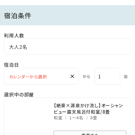
会席料理ではありませんので予めご了承ください。
宿泊条件
大人と同じお食事をご希望のお子様は「大人」でご予
約ください。
利用人数
【ご夕食】
大人2名
18:00～21:00 (20:00オーダーストップ)
宿泊日
【ご朝食】
×
から
泊
自家製”豚みそ”などご飯のお供が充実♪ 品数豊富な
季節の和御膳
選択中の部屋
7:00～9:00
【絶景×源泉かけ流し】オーシャン
ビュー露天風呂付和室/8畳
和室
1～4名
8畳
■大浴場
【ご入浴時間】