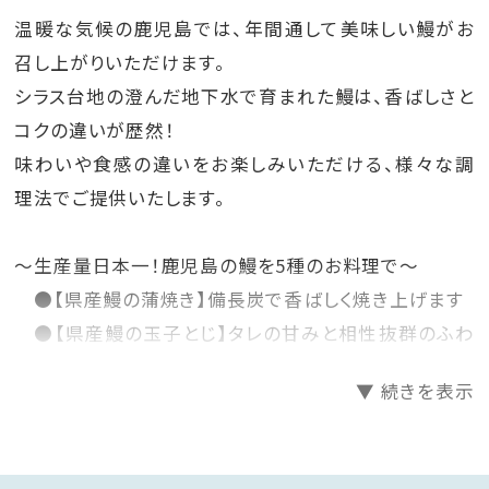
温暖な気候の鹿児島では、年間通して美味しい鰻がお
召し上がりいただけます。
シラス台地の澄んだ地下水で育まれた鰻は、香ばしさと
コクの違いが歴然！
味わいや食感の違いをお楽しみいただける、様々な調
理法でご提供いたします。
～生産量日本一！鹿児島の鰻を5種のお料理で～
●【県産鰻の蒲焼き】備長炭で香ばしく焼き上げます
●【県産鰻の玉子とじ】タレの甘みと相性抜群のふわ
とろ卵
▼ 続きを表示
●【県産鰻のひつまぶし蒸篭蒸し】スタミナ満天！の自
慢の一品
・鰻冊