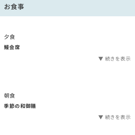
・鰻の飯蒸し 銀餡かけ
お食事
その他、当館自慢の「黒豚とんこつ煮」に、磯の香りが食
欲そそる「サザエのつぼ焼き」など、全十一種のお料理を
ご提供いたします。
夕食
鰻会席
▼ 続きを表示
■翔月名物「黒豚とんこつ煮」
黒豚を軟骨までやわらかく食べられるほどじっくり煮込
んだ料理長自慢の逸品です。
朝食
■お食事
季節の和御膳
宴会場にてご用意いたします。ゆっくりとお食事をお楽
しみください。
▼ 続きを表示
※食事ありのお子様には、お子様ランチをご用意させて
頂きます。