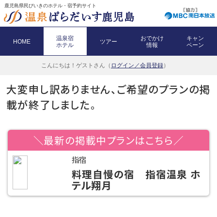
鹿児島県民びいきのホテル・宿予約サイト
温泉宿
おでかけ
キャン
HOME
ツアー
ホテル
情報
ペーン
こんにちは！
ゲストさん（
ログイン／会員登録
）
大変申し訳ありません、ご希望のプランの掲
載が終了しました。
＼最新の掲載中プランはこちら／
指宿
料理自慢の宿 指宿温泉 ホ
テル翔月