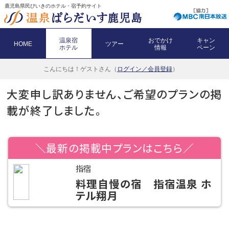
鹿児島県民びいきのホテル・宿予約サイト
温泉宿
おでかけ
キャン
HOME
ツアー
ホテル
情報
ペーン
こんにちは！
ゲストさん（
ログイン／会員登録
）
大変申し訳ありません、ご希望のプランの掲
載が終了しました。
＼最新の掲載中プランはこちら／
指宿
料理自慢の宿 指宿温泉 ホ
テル翔月