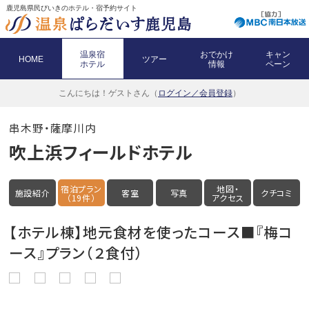
鹿児島県民びいきのホテル・宿予約サイト
温泉宿
おでかけ
キャン
HOME
ツアー
ホテル
情報
ペーン
こんにちは！
ゲストさん（
ログイン／会員登録
）
串木野・薩摩川内
吹上浜フィールドホテル
宿泊プラン
地図・
施設紹介
客室
写真
クチコミ
（19件）
アクセス
【ホテル棟】地元食材を使ったコース■『梅コ
ース』プラン（２食付）