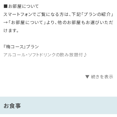
■お部屋について
スマートフォンでご覧になる方は、下記「プランの紹介」
→「お部屋について」より、他のお部屋もお選びいただ
けます。
『梅コース』プラン
アルコール・ソフトドリンクの飲み放題付♪
▼ 続きを表示
【お子様添い寝について】
未就学児の添い寝は無料、人数はベッド数に準じます。
※ペット(ワンちゃん)連れのお客様は≪ペットOK≫プラ
お食事
ンからご予約をお願いいたします。