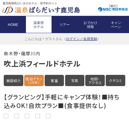
鹿児島県民びいきのホテル・宿予約サイト
温泉宿
おでかけ
キャン
HOME
ツアー
ホテル
情報
ペーン
こんにちは！
ゲストさん（
ログイン／会員登録
）
串木野・薩摩川内
吹上浜フィールドホテル
宿泊プラン
地図・
施設紹介
客室
写真
クチコミ
（19件）
アクセス
【グランピング】手軽にキャンプ体験！■持ち
込みOK！自炊プラン■(食事提供なし)