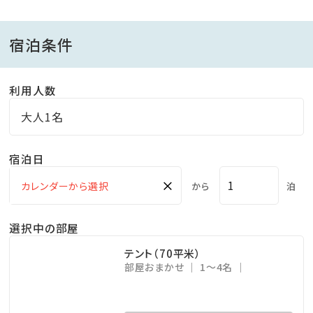
□お食事□
宿泊条件
＜ご朝食・夕食＞
部屋に備え付けの調理道具や、調味料を準備してます。
利用人数
すぐ近くにある地元食材がそろう「えびす市場」などで
大人1名
食材を揃えてお持ちください。
宿泊日
※えびす市場は人気の直売所の為、夕方には商品がな
×
から
泊
くなります。
チェックイン前の調達がおすすめです。
選択中の部屋
テント（70平米）
※調理道具
部屋おまかせ
1～4名
BBQグリル、IHクッキングヒーター、おたま、フライ返し、
ヘラ、トング、