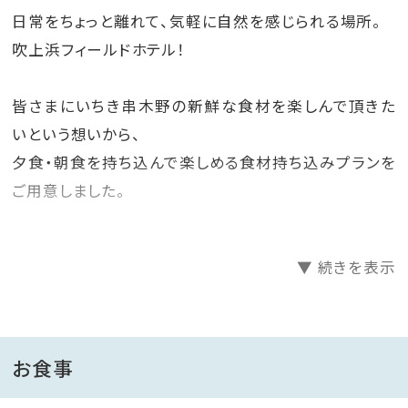
日常をちょっと離れて、気軽に自然を感じられる場所。
吹上浜フィールドホテル！
皆さまにいちき串木野の新鮮な食材を楽しんで頂きた
いという想いから、
夕食・朝食を持ち込んで楽しめる食材持ち込みプランを
ご用意しました。
必要な調理道具や、調味料を揃えております。
▼ 続きを表示
いちき串木野の食と自然を楽しんでください。
※ペット(ワンちゃん)連れのお客様は≪ワンちゃんOK≫
お食事
プランからご予約をお願いいたします。