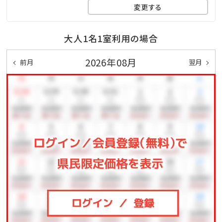
変更する
調理ばさみ、菜箸、包丁、ザル、ボウル、まな板、フライパ
ン（大1/小1）
大人1名1室利用の場合
片手鍋、お鍋、鍋敷き、鍋つかみ、ラップ、アルミホイル
2026年08月
前月
翌月
※調味料類
醤油、塩、胡椒、ポン酢、焼き肉のたれ、オリーブオイル、
サラダ油
□温泉□
併設している『市来ふれあい温泉センター』で
お好きな時間に何回でも入り放題です。
露天風呂では天然温泉に浸かりながら自然と波の音を
楽しむことができます。
地下1,200Mから湧き出る天然温泉は、冷え性や慢性皮