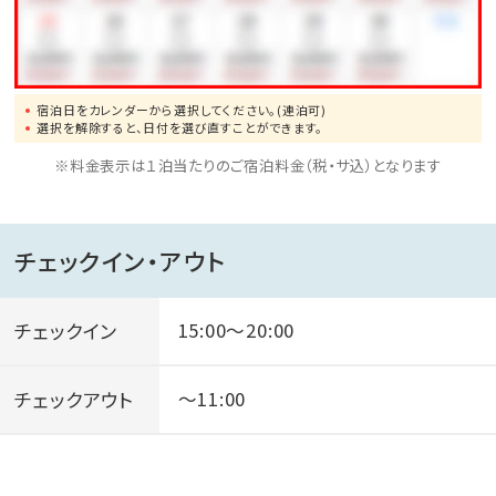
膚病、疲労回復、健康増進などが期待できます。
・営業時間／7:00～22:00（最終入館時間 21:30）
・休館日／毎月第2月曜日は夕方16時まで休館 (館内
宿泊日をカレンダーから選択してください。(連泊可)
清掃,メンテナンスのため)
選択を解除すると、日付を選び直すことができます。
※料金表示は１泊当たりのご宿泊料金（税・サ込）となります
□レンタルグッズ□
寝袋・ブランケット・ひざ掛け・シーツ・枕・バトミントン
キャッチボールセット・各種トランプ・ゲーム・電子レン
チェックイン・アウト
ジ・加湿器
テンピュール枕
チェックイン
15:00～20:00
□ファイヤーサークル・アウトドアシアター・プール□
チェックアウト
～11:00
ファイヤーサークルでは少人数からキャンプファイヤー
を楽しめます。
ガス式ですので、キャンプファイヤー特有のにおいや煙