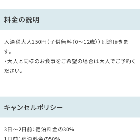
がありません。
料金の説明
併設して囲炉裏もありますので、より和の雰囲気を楽し
みたい方はこちらも自由にお使いください。
ライトアッププールと無人マルシェ。昼はお子様と一緒
入湯税大人150円（子供無料（0～12歳））別途頂きま
に、夜はまた違った雰囲気でお酒片手に楽しむ事が出
す。
来ます。
・大人と同様のお食事をご希望の場合は大人でご予約く
ださい。
キャンセルポリシー
3日～2日前：宿泊料金の30%
1日前：宿泊料金の50%