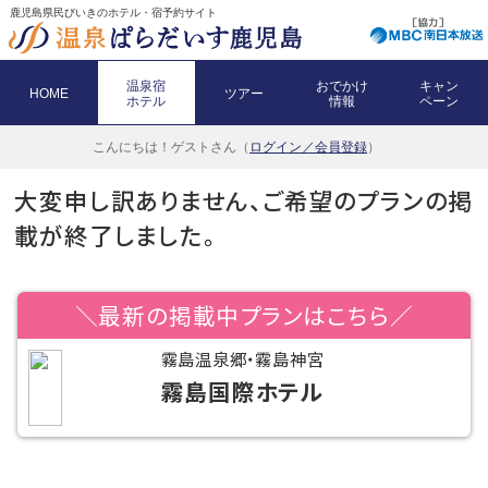
鹿児島県民びいきのホテル・宿予約サイト
温泉宿
おでかけ
キャン
HOME
ツアー
ホテル
情報
ペーン
こんにちは！
ゲストさん（
ログイン／会員登録
）
大変申し訳ありません、ご希望のプランの掲
載が終了しました。
＼最新の掲載中プランはこちら／
霧島温泉郷・霧島神宮
霧島国際ホテル