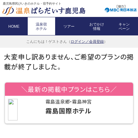
鹿児島県民びいきのホテル・宿予約サイト
温泉宿
おでかけ
キャン
HOME
ツアー
ホテル
情報
ペーン
こんにちは！
ゲストさん（
ログイン／会員登録
）
大変申し訳ありません、ご希望のプランの掲
載が終了しました。
＼最新の掲載中プランはこちら／
霧島温泉郷・霧島神宮
霧島国際ホテル