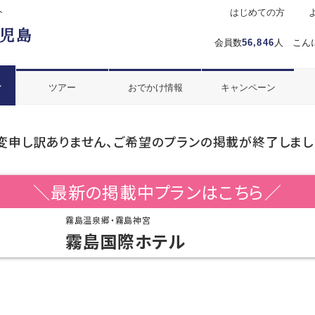
ト
はじめての方
会員数
56,846
人 こん
ル
ツアー
おでかけ情報
キャンペーン
変申し訳ありません、ご希望のプランの掲載が終了しまし
＼最新の掲載中プランはこちら／
霧島温泉郷・霧島神宮
霧島国際ホテル