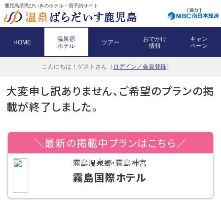
鹿児島県民びいきのホテル・宿予約サイト
温泉宿
おでかけ
キャン
HOME
ツアー
ホテル
情報
ペーン
こんにちは！
ゲストさん（
ログイン／会員登録
）
大変申し訳ありません、ご希望のプランの掲
載が終了しました。
＼最新の掲載中プランはこちら／
霧島温泉郷・霧島神宮
霧島国際ホテル