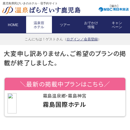
鹿児島県民びいきのホテル・宿予約サイト
温泉宿
おでかけ
キャン
HOME
ツアー
ホテル
情報
ペーン
こんにちは！
ゲストさん（
ログイン／会員登録
）
大変申し訳ありません、ご希望のプランの掲
載が終了しました。
＼最新の掲載中プランはこちら／
霧島温泉郷・霧島神宮
霧島国際ホテル