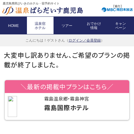
鹿児島県民びいきのホテル・宿予約サイト
温泉宿
おでかけ
キャン
HOME
ツアー
ホテル
情報
ペーン
こんにちは！
ゲストさん（
ログイン／会員登録
）
大変申し訳ありません、ご希望のプランの掲
載が終了しました。
＼最新の掲載中プランはこちら／
霧島温泉郷・霧島神宮
霧島国際ホテル