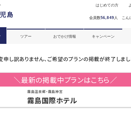
ト
はじめての方
会員数
56,849
人 こん
ル
ツアー
おでかけ情報
キャンペーン
変申し訳ありません、ご希望のプランの掲載が終了しまし
＼最新の掲載中プランはこちら／
霧島温泉郷・霧島神宮
霧島国際ホテル