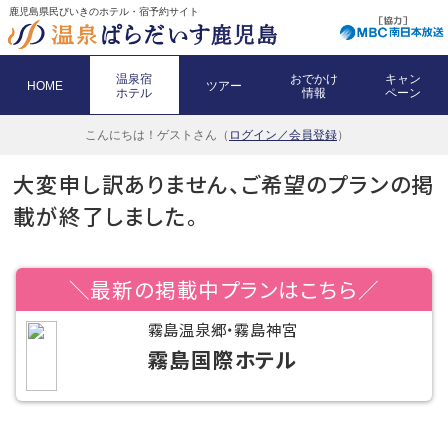
鹿児島県民びいきのホテル・宿予約サイト
温泉宿
おでかけ
キャン
HOME
ツアー
ホテル
情報
ペーン
こんにちは！
ゲストさん（
ログイン／会員登録
）
大変申し訳ありません、ご希望のプランの掲
載が終了しました。
＼最新の掲載中プランはこちら／
霧島温泉郷・霧島神宮
霧島国際ホテル