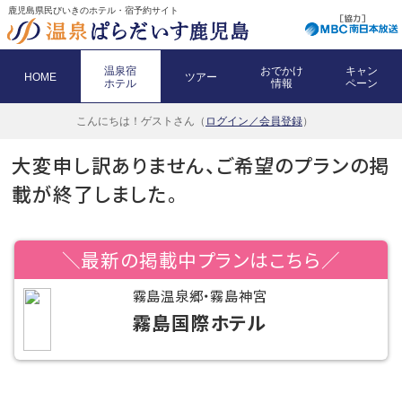
鹿児島県民びいきのホテル・宿予約サイト
温泉宿
おでかけ
キャン
HOME
ツアー
ホテル
情報
ペーン
こんにちは！
ゲストさん（
ログイン／会員登録
）
大変申し訳ありません、ご希望のプランの掲
載が終了しました。
＼最新の掲載中プランはこちら／
霧島温泉郷・霧島神宮
霧島国際ホテル