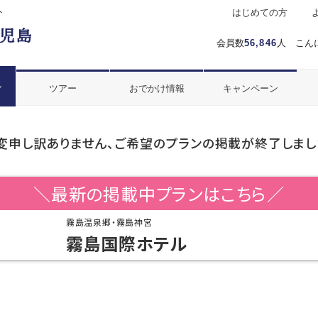
ト
はじめての方
会員数
56,846
人 こん
ル
ツアー
おでかけ情報
キャンペーン
変申し訳ありません、ご希望のプランの掲載が終了しまし
＼最新の掲載中プランはこちら／
霧島温泉郷・霧島神宮
霧島国際ホテル