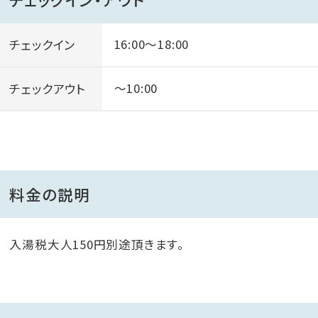
■ロケーション■
チェックイン
16:00～18:00
青い海と空、壮大な景観に抱かれた当館は“全室から海
が望めます”！
チェックアウト
～10:00
広大な敷地には南国の花々が一年中咲き乱れ、館内も
トロピカルムード満点♪
料金の説明
入湯税大人150円別途頂きます。