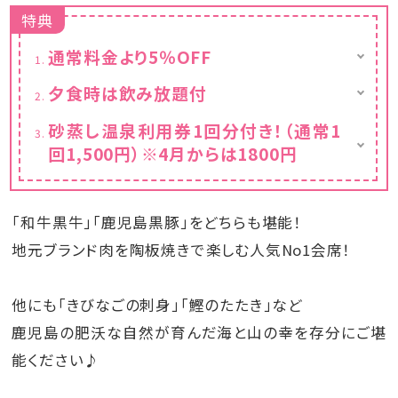
特典
通常料金より5％OFF
カレンダーは割引後の金額を表示しておりま
夕食時は飲み放題付
す。
地元指宿の焼酎蔵元、全６蔵の銘柄も取り揃
砂蒸し温泉利用券1回分付き！（通常1
えました！
回1,500円）※4月からは1800円
セルフ式の飲み放題でお楽しみください♪
・生ビール
通常1回1,500円が1回分無料！！※4月からは
・ハイボール
1800円
・焼酎
「和牛黒牛」「鹿児島黒豚」をどちらも堪能！
・ソフトドリンク
※飲み放題は90分の時間制となりますが、
地元ブランド肉を陶板焼きで楽しむ人気No1会席！
食事会場の都合上（21：00終了)、
20:00スタートの場合は60分となります。
他にも「きびなごの刺身」「鰹のたたき」など
鹿児島の肥沃な自然が育んだ海と山の幸を存分にご堪
能ください♪