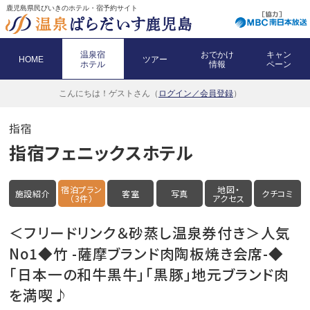
鹿児島県民びいきのホテル・宿予約サイト
温泉宿
おでかけ
キャン
HOME
ツアー
ホテル
情報
ペーン
こんにちは！
ゲストさん（
ログイン／会員登録
）
指宿
指宿フェニックスホテル
宿泊プラン
地図・
施設紹介
客室
写真
クチコミ
（3件）
アクセス
＜フリードリンク＆砂蒸し温泉券付き＞人気
No1◆竹 -薩摩ブランド肉陶板焼き会席-◆
「日本一の和牛黒牛」「黒豚」地元ブランド肉
を満喫♪