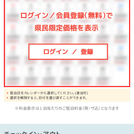
＜ご利用時間＞
15：00～23：00（22：30最終受付） 6：00～9：00（8：30
最終受付）
■海洋水 ～タラソパック～■
砂蒸し温泉であたたまっている間に、お顔もきれいに♪
当館でしか体験できない、大変人気のパック体験★
女性だけでなく、男性のお客様もぜひお試しください！
宿泊日をカレンダーから選択してください。(連泊可)
※別途料金が必要です。
選択を解除すると、日付を選び直すことができます。
＜ご利用時間＞
※料金表示は１泊当たりのご宿泊料金（税・サ込）となります
16：00～18：30（１部）
※タラソパックは不定休となっております。予めご了承く
ださい。（ご予約分を除く）
チェックイン・アウト