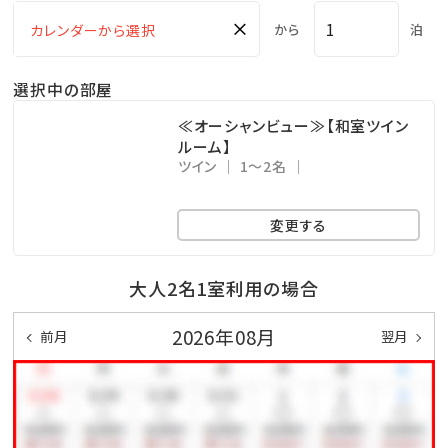
カポカに♪
×
から
泊
全天候型なので雨の日も安心して楽しめます！
極上の癒し時間で、心も体もリラックス＆デトックス♪
選択中の部屋
≪オーシャンビュー≫【和室ツイン
＜ご利用時間＞
ルーム】
ツイン
1～2名
16：00～20：30（最終受付20：00）
変更する
■大浴場＆露天風呂■
広々とした大浴場でのんびり入浴タイム♪
大人2名1室利用の場合
ゴムの木が生い茂るトロピカル感抜群の“洞窟風露天
風呂”がございます★
2026年08月
前月
翌月
砂蒸し温泉会場からは直接大浴場へ行けますので、汗
をさっぱりお流しくださいませ
南国気分を満喫しながら、癒しのひと時を♪