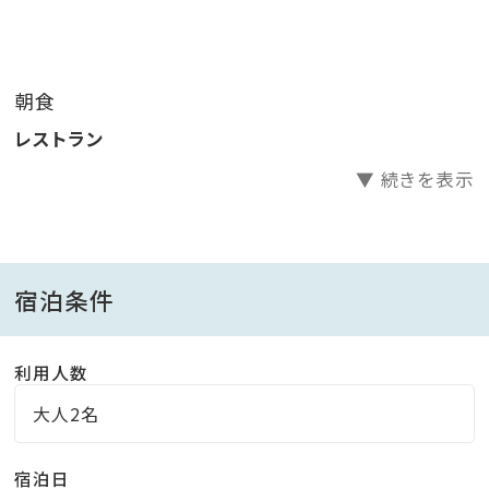
・ハイボール
・焼酎
・ソフトドリンク
朝食
※飲み放題は90分の時間制となりますが、
レストラン
食事会場の都合上（21：00終了)、
20:00スタートの場合は60分となります。
▼ 続きを表示
■ご朝食■
当館の朝食は、昔ながらの定番和食スタイル。
宿泊条件
ほかほかご飯にお味噌汁、卵焼き。
鹿児島名産のさつま揚げや、山川漬けなど、なぜかホッ
利用人数
とする和食をお楽しみください。
大人2名
■指宿名物 ～砂蒸し温泉～■
宿泊日
自慢の温泉を汲み上げた砂蒸し温泉は、体の芯からポ