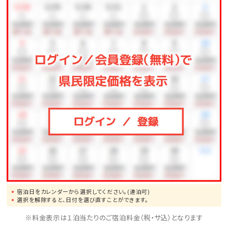
＜ご利用時間＞
15：00～23：00（22：30最終受付） 6：00～9：00（8：30
最終受付）
■海洋水 ～タラソパック～■
砂蒸し温泉であたたまっている間に、お顔もきれいに♪
当館でしか体験できない、大変人気のパック体験★
女性だけでなく、男性のお客様もぜひお試しください！
※別途料金が必要です。
＜ご利用時間＞
16：00～18：30（１部）
宿泊日をカレンダーから選択してください。(連泊可)
選択を解除すると、日付を選び直すことができます。
※タラソパックは不定休となっております。予めご了承く
※料金表示は１泊当たりのご宿泊料金（税・サ込）となります
ださい。（ご予約分を除く）