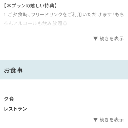
【本プランの嬉しい特典】
1.ご夕食時、フリードリンクをご利用いただけます！もち
ろんアルコールも飲み放題◎
2.砂蒸し温泉利用券1回分付き！（通常1回1,500円）※4
▼ 続きを表示
月からは1800円
■ご夕食■
地元ブランド肉を陶板焼きで楽しめる、当館人気No．1
お食事
の会席をご用意。
＜フリードリンクメニュー＞
夕食
地元指宿の焼酎蔵元、全６蔵の銘柄も取り揃えました！
レストラン
セルフ式の飲み放題でお楽しみください♪
▼ 続きを表示
・生ビール