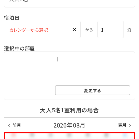
カポカに♪
全天候型なので雨の日も安心して楽しめます！
宿泊日
極上の癒し時間で、心も体もリラックス＆デトックス♪
×
から
泊
＜ご利用時間＞
選択中の部屋
16：00～20：30（最終受付20：00）
■大浴場＆露天風呂■
広々とした大浴場でのんびり入浴タイム♪
変更する
ゴムの木が生い茂るトロピカル感抜群の“洞窟風露天
風呂”がございます★
大人5名1室利用の場合
砂蒸し温泉会場からは直接大浴場へ行けますので、汗
をさっぱりお流しくださいませ
2026年08月
前月
翌月
南国気分を満喫しながら、癒しのひと時を♪