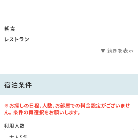
・ハイボール
・焼酎
・ソフトドリンク
朝食
※飲み放題は90分の時間制となりますが、
レストラン
食事会場の都合上（21：00終了)、
20:00スタートの場合は60分となります。
▼ 続きを表示
■ご朝食■
当館の朝食は、昔ながらの定番和食スタイル。
宿泊条件
ほかほかご飯にお味噌汁、卵焼き。
鹿児島名産のさつま揚げや、山川漬けなど、なぜかホッ
※お探しの日程、人数、お部屋での料金設定がございませ
とする和食をお楽しみください。
ん。 条件の再選択をお願いします。
利用人数
■指宿名物 ～砂蒸し温泉～■
自慢の温泉を汲み上げた砂蒸し温泉は、体の芯からポ
大人5名