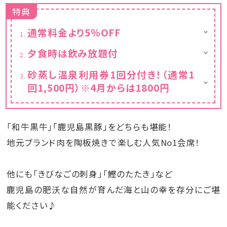
特典
通常料金より5％OFF
カレンダーは割引後の金額を表示しておりま
夕食時は飲み放題付
す。
地元指宿の焼酎蔵元、全６蔵の銘柄も取り揃
砂蒸し温泉利用券1回分付き！（通常1
えました！
回1,500円）※4月からは1800円
セルフ式の飲み放題でお楽しみください♪
・生ビール
通常1回1,500円が1回分無料！！※4月からは
・ハイボール
1800円
・焼酎
「和牛黒牛」「鹿児島黒豚」をどちらも堪能！
・ソフトドリンク
※飲み放題は90分の時間制となりますが、
地元ブランド肉を陶板焼きで楽しむ人気No1会席！
食事会場の都合上（21：00終了)、
20:00スタートの場合は60分となります。
他にも「きびなごの刺身」「鰹のたたき」など
鹿児島の肥沃な自然が育んだ海と山の幸を存分にご堪
能ください♪