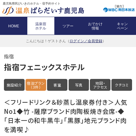
鹿児島県民びいきのホテル・宿予約サイト
温泉宿
おでかけ
キャン
HOME
ツアー
ホテル
情報
ペーン
こんにちは！
ゲストさん（
ログイン／会員登録
）
指宿
指宿フェニックスホテル
宿泊プラン
地図・
施設紹介
客室
写真
クチコミ
（3件）
アクセス
＜フリードリンク＆砂蒸し温泉券付き＞人気
No1◆竹 -薩摩ブランド肉陶板焼き会席-◆
「日本一の和牛黒牛」「黒豚」地元ブランド肉
を満喫♪