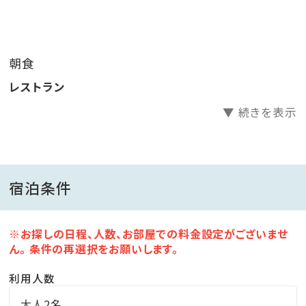
・ハイボール
・焼酎
・ソフトドリンク
朝食
※飲み放題は90分の時間制となりますが、
レストラン
食事会場の都合上（21：00終了)、
20:00スタートの場合は60分となります。
▼ 続きを表示
■ご朝食■
当館の朝食は、昔ながらの定番和食スタイル。
宿泊条件
ほかほかご飯にお味噌汁、卵焼き。
鹿児島名産のさつま揚げや、山川漬けなど、なぜかホッ
※お探しの日程、人数、お部屋での料金設定がございませ
とする和食をお楽しみください。
ん。 条件の再選択をお願いします。
利用人数
■指宿名物 ～砂蒸し温泉～■
自慢の温泉を汲み上げた砂蒸し温泉は、体の芯からポ
大人2名