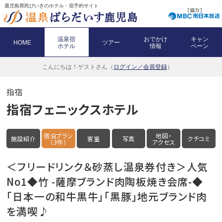
鹿児島県民びいきのホテル・宿予約サイト
温泉宿
おでかけ
キャン
HOME
ツアー
ホテル
情報
ペーン
こんにちは！
ゲストさん（
ログイン／会員登録
）
指宿
指宿フェニックスホテル
宿泊プラン
地図・
施設紹介
客室
写真
クチコミ
（3件）
アクセス
＜フリードリンク＆砂蒸し温泉券付き＞人気
No1◆竹 -薩摩ブランド肉陶板焼き会席-◆
「日本一の和牛黒牛」「黒豚」地元ブランド肉
を満喫♪