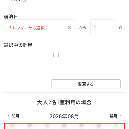
カポカに♪
全天候型なので雨の日も安心して楽しめます！
宿泊日
極上の癒し時間で、心も体もリラックス＆デトックス♪
×
から
泊
＜ご利用時間＞
選択中の部屋
16：00～20：30（最終受付20：00）
■大浴場＆露天風呂■
広々とした大浴場でのんびり入浴タイム♪
変更する
ゴムの木が生い茂るトロピカル感抜群の“洞窟風露天
風呂”がございます★
大人2名1室利用の場合
砂蒸し温泉会場からは直接大浴場へ行けますので、汗
をさっぱりお流しくださいませ
2026年08月
前月
翌月
南国気分を満喫しながら、癒しのひと時を♪