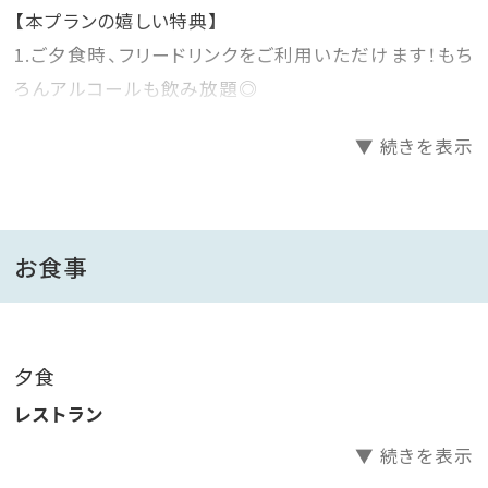
【本プランの嬉しい特典】
1.ご夕食時、フリードリンクをご利用いただけます！もち
ろんアルコールも飲み放題◎
2.砂蒸し温泉利用券1回分付き！（通常1回1,500円）※4
▼ 続きを表示
月からは1800円
■ご夕食■
地元ブランド肉を陶板焼きで楽しめる、当館人気No．1
お食事
の会席をご用意。
＜フリードリンクメニュー＞
夕食
地元指宿の焼酎蔵元、全６蔵の銘柄も取り揃えました！
レストラン
セルフ式の飲み放題でお楽しみください♪
▼ 続きを表示
・生ビール