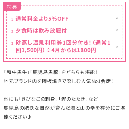
特典
通常料金より5％OFF
カレンダーは割引後の金額を表示しておりま
夕食時は飲み放題付
す。
地元指宿の焼酎蔵元、全６蔵の銘柄も取り揃
砂蒸し温泉利用券1回分付き！（通常1
えました！
回1,500円）※4月からは1800円
セルフ式の飲み放題でお楽しみください♪
・生ビール
通常1回1,500円が1回分無料！！※4月からは
・ハイボール
1800円
・焼酎
「和牛黒牛」「鹿児島黒豚」をどちらも堪能！
・ソフトドリンク
※飲み放題は90分の時間制となりますが、
地元ブランド肉を陶板焼きで楽しむ人気No1会席！
食事会場の都合上（21：00終了)、
20:00スタートの場合は60分となります。
他にも「きびなごの刺身」「鰹のたたき」など
鹿児島の肥沃な自然が育んだ海と山の幸を存分にご堪
能ください♪