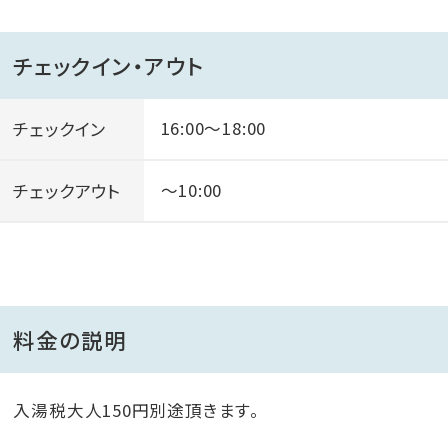
■ロケーション■
チェックイン・アウト
青い海と空、壮大な景観に抱かれた当館は“全室から海
が望めます”！
チェックイン
16:00～18:00
広大な敷地には南国の花々が一年中咲き乱れ、館内も
トロピカルムード満点♪
チェックアウト
～10:00
料金の説明
入湯税大人150円別途頂きます。