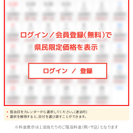
＜ご利用時間＞
15：00～23：00（22：30最終受付） 6：00～9：00（8：30
最終受付）
■海洋水 ～タラソパック～■
砂蒸し温泉であたたまっている間に、お顔もきれいに♪
当館でしか体験できない、大変人気のパック体験★
女性だけでなく、男性のお客様もぜひお試しください！
※別途料金が必要です。
＜ご利用時間＞
16：00～18：30（１部）
宿泊日をカレンダーから選択してください。(連泊可)
選択を解除すると、日付を選び直すことができます。
※タラソパックは不定休となっております。予めご了承く
※料金表示は１泊当たりのご宿泊料金（税・サ込）となります
ださい。（ご予約分を除く）