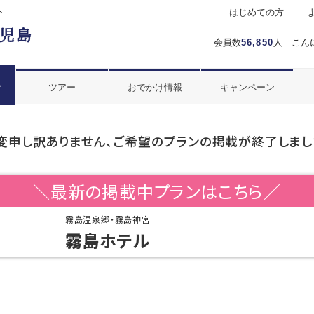
ト
はじめての方
会員数
56,850
人 こん
ル
ツアー
おでかけ情報
キャンペーン
変申し訳ありません、ご希望のプランの掲載が終了しまし
＼最新の掲載中プランはこちら／
霧島温泉郷・霧島神宮
霧島ホテル