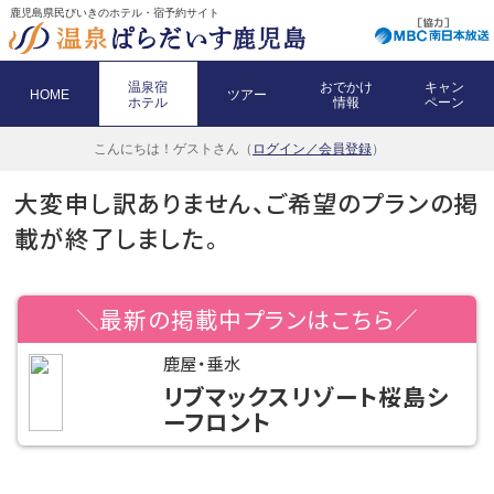
鹿児島県民びいきのホテル・宿予約サイト
温泉宿
おでかけ
キャン
HOME
ツアー
ホテル
情報
ペーン
こんにちは！
ゲストさん（
ログイン／会員登録
）
大変申し訳ありません、ご希望のプランの掲
載が終了しました。
＼最新の掲載中プランはこちら／
鹿屋・垂水
リブマックスリゾート桜島シ
ーフロント