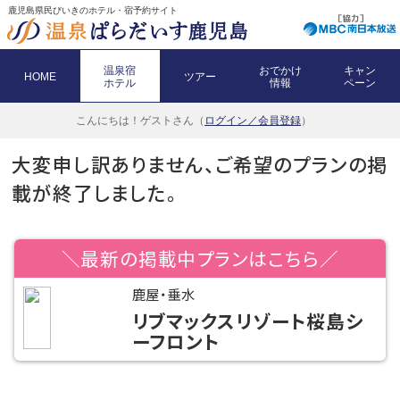
鹿児島県民びいきのホテル・宿予約サイト
温泉宿
おでかけ
キャン
HOME
ツアー
ホテル
情報
ペーン
こんにちは！
ゲストさん（
ログイン／会員登録
）
大変申し訳ありません、ご希望のプランの掲
載が終了しました。
＼最新の掲載中プランはこちら／
鹿屋・垂水
リブマックスリゾート桜島シ
ーフロント