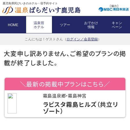
鹿児島県民びいきのホテル・宿予約サイト
温泉宿
おでかけ
キャン
HOME
ツアー
ホテル
情報
ペーン
こんにちは！
ゲストさん（
ログイン／会員登録
）
大変申し訳ありません、ご希望のプランの掲
載が終了しました。
＼最新の掲載中プランはこちら／
霧島温泉郷・霧島神宮
ラビスタ霧島ヒルズ（共立リ
ゾート）