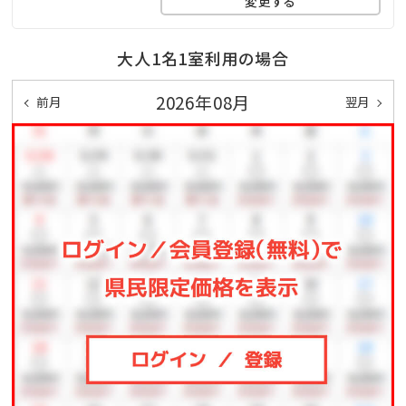
変更する
◆朝食
大人1名1室利用の場合
種類豊富なバイキングをご用意。彩り豊かな和洋の旬菜
をお好きなだけお愉しみ下さい。
2026年08月
前月
翌月
・基本ご利用時間 7：30～9：30（最終入場9：00）
※お時間は日によって変更になる場合がございます。
【温泉】
名湯、霧島温泉を日本庭園と異国情緒の出会いがモチ
ーフの多彩な湯処でご堪能頂けます。
大浴場の露天風呂からは日本庭園を眺めることがで
き、四季折々の風景をお愉しみ頂けます。
◆貸切風呂
檜、岩、樽の趣き異なる３つの貸切風呂は全てが露天。