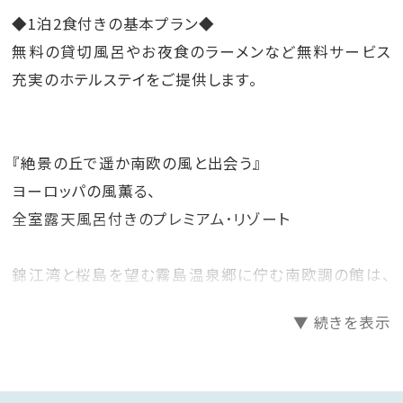
◆1泊2食付きの基本プラン◆
無料の貸切風呂やお夜食のラーメンなど無料サービス
充実のホテルステイをご提供します。
『絶景の丘で遥か南欧の風と出会う』
ヨーロッパの風薫る、
全室露天風呂付きのプレミアム･リゾート
錦江湾と桜島を望む霧島温泉郷に佇む南欧調の館は、
全室天然温泉露天風呂付き。
▼ 続きを表示
◇◆◇◆館内のご案内◇◆◇◆
桜島を一望する絶好のロケーション。