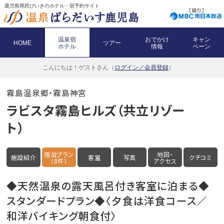
鹿児島県民びいきのホテル・宿予約サイト
温泉宿
おでかけ
キャン
HOME
ツアー
ホテル
情報
ペーン
こんにちは！
ゲストさん（
ログイン／会員登録
）
霧島温泉郷・霧島神宮
ラビスタ霧島ヒルズ（共立リゾー
ト）
宿泊プラン
地図・
施設紹介
客室
写真
クチコミ
（8件）
アクセス
◆天然温泉の露天風呂付き客室に泊まる◆
スタンダードプラン◆〈夕食は洋食コース／
和洋バイキング朝食付〉