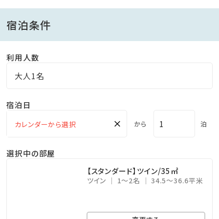
す。
宿泊条件
■食物アレルギーについて■
利用人数
特定原材料28品目のアレルギーをお持ちのお客様は
「低アレルゲンメニュー」のご用意が可能です。ご希望の
大人1名
お客様は事前にご連絡ください。
宿泊日
※食材内容、調理方法等の対応は出来かねます。
※「低アレルゲンメニュー」のお申込みは2日前までとな
×
から
泊
ります。ご了承くださいませ。
※特定原材料28品目以外のアレルギー、投薬やご懐妊
選択中の部屋
中の食材変更、苦手食材等のご対応は出来かねます。
【スタンダード】ツイン/35㎡
ツイン
1～2名
34.5～36.6平米
詳しくは公式サイトをご確認くださいませ。