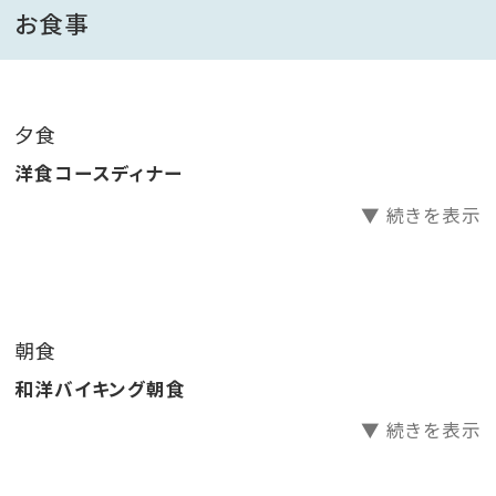
南国の空と桜島とが織りなす眺望とともに過ごす非日
お食事
常をお愉しみください。
【客室】
夕食
全室天然温泉の露天風呂付き。
洋食コースディナー
▼ 続きを表示
【お食事】
南欧リゾートの薫り漂うレストラン「アリアセレーナ」に
て鹿児島の豊かな山海の幸を堪能いただけます。
◆夕食
朝食
イタリアンテイストと地元の旬菜を織り交ぜた洋食のコ
和洋バイキング朝食
ース料理をご用意。
・基本ご利用時間 ①17：20～ ②20：00～（チェック
▼ 続きを表示
イン時に先着順でお選びいただいております）
※ご利用時間は日によって変更になる場合がございま