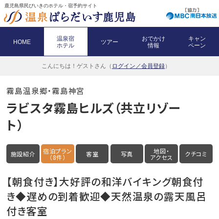
鹿児島県民びいきのホテル・宿予約サイト
温泉宿
おでかけ
キャン
HOME
ツアー
ホテル
情報
ペーン
こんにちは！
ゲストさん（
ログイン／会員登録
）
霧島温泉郷・霧島神宮
ラビスタ霧島ヒルズ（共立リゾー
ト）
宿泊プラン
地図・
施設紹介
客室
写真
クチコミ
（8件）
アクセス
【朝食付き】大好評の和洋バイキング朝食付
き◆遅めの到着歓迎◆天然温泉の露天風呂
付き客室