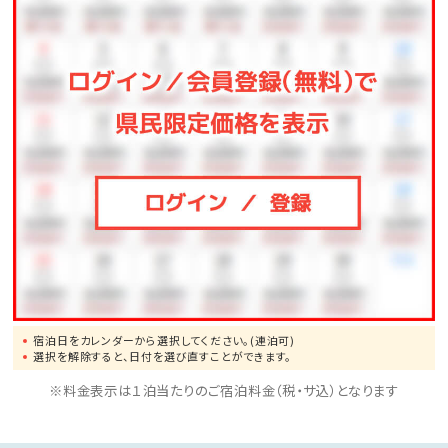
き、四季折々の風景をお愉しみ頂けます。
◆貸切風呂
檜、岩、樽の趣き異なる３つの貸切風呂は全てが露天。
空いていれば無料で何度でもお愉しみいただけます。
◆サウナ
ミスト、スチーム、岩盤浴の３種類。
サウナブースのすぐ隣に水風呂もご用意。
宿泊日をカレンダーから選択してください。(連泊可)
選択を解除すると、日付を選び直すことができます。
※料金表示は１泊当たりのご宿泊料金（税・サ込）となります