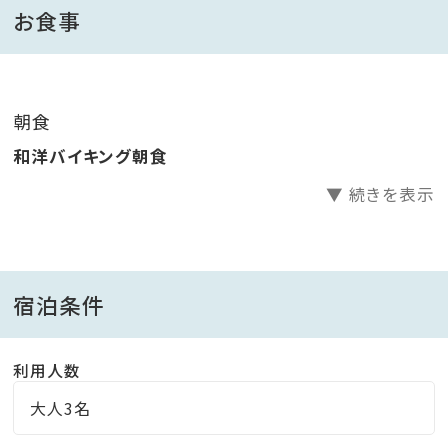
みいただけます。
お食事
大浴場にサウナ、貸切露天風呂に客室露天風呂と、お得
に温泉をお楽しみください！
朝食
●桜島、錦江湾が望める「眺望確約」のお部屋は「最上
和洋バイキング朝食
階ラビスタルーム」をご利用ください。
▼ 続きを表示
◇◆◇◆館内のご案内◇◆◇◆
桜島を一望する絶好のロケーション。
宿泊条件
南国の空と桜島とが織りなす眺望とともに過ごす非日
常をお愉しみください。
利用人数
大人3名
【客室】
全室天然温泉の露天風呂付き。