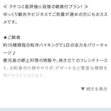
≪ クチコミ高評価☆自慢の朝食付プラン！ ≫
ゆっくり観光やビジネスでご到着が遅めの方にもおスス
メです。
★ご朝食
約70種類程の和洋バイキングで1日の活力をパワーチャ
ージ♪
鹿児島の郷土料理の鶏飯や、焼き立てのフレンチトース
ト、お刺身の小鉢やサラダ、デザートなど豊富な種類を
取りそろえております。
▼ 続きを表示
◆天然温泉露天風呂（ビューバス）付き客室◆
プライベート空間の客室露天風呂で、
24時間、いつでも好きなタイミングで天然温泉がお愉し