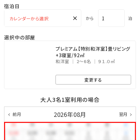
宿泊日
×
【お食事】
から
泊
南欧リゾートの薫り漂うレストラン「アリアセレーナ」に
選択中の部屋
て鹿児島の豊かな山海の幸を堪能いただけます。
◆朝食
プレミアム【特別和洋室】畳リビング
+3寝室/92㎡
種類豊富なバイキングをご用意。彩り豊かな和洋の旬菜
和洋室
2～6名
９１.０㎡
をお好きなだけお愉しみ下さい。
・基本ご利用時間 7：30～9：30（最終入場9：00）
変更する
※お時間は日によって変更になる場合がございます。
大人3名1室利用の場合
【温泉】
2026年08月
前月
翌月
名湯、霧島温泉を日本庭園と異国情緒の出会いがモチ
ーフの多彩な湯処でご堪能頂けます。
大浴場の露天風呂からは日本庭園を眺めることがで