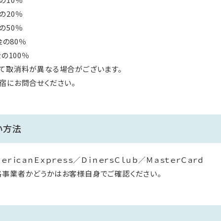
の20％
の50％
金の80％
の100％
て取消料が異なる場合がございます。
宿にお問合せください。
い方法
ｒｉｃａｎＥｘｐｒｅｓｓ／ＤｉｎｅｒｓＣｌｕｂ／ＭａｓｔｅｒＣａｒｄ
格事業者かどうかはお客様自身でご確認ください。