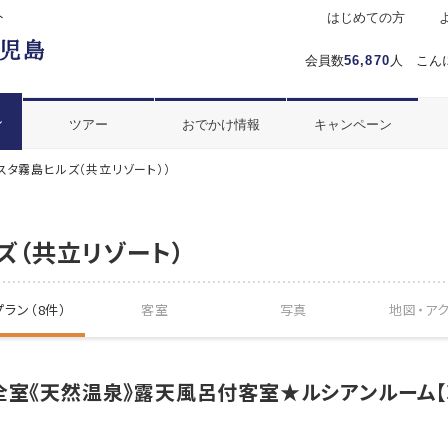
ト
はじめての方
会員数
56,870
人 こん
ル
ツアー
おでかけ情報
キャンペーン
スタ霧島ヒルズ（共立リゾート））
ズ（共立リゾート）
ラン（8件）
客室
写真
地図・
ア
全室《天然温泉》露天風呂付客室★ルシアンルーム【