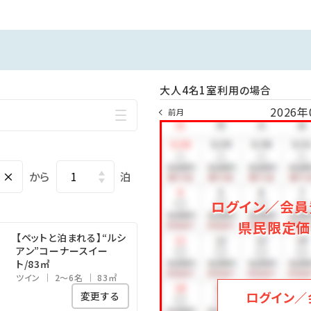
ルシアンルーム』をお選びください。
トラン「アリアセレーナ」にて鹿児島の豊かな山海の幸を堪能いただ
大人4名1室利用の場合
2026年
前月
用意。彩り豊かな和洋の旬菜をお好きなだけお愉しみ下さい。
30（最終入場9：00）
なる場合がございます。
×
から
泊
ログイン／会員
と異国情緒の出会いがモチーフの多彩な湯処でご堪能頂けます。
県民限定価
本庭園を眺めることができ、四季折々の風景をお愉しみ頂けます。
【ペットと泊まれる】“ルシ
アン”コーナースイー
ト/83㎡
の貸切風呂は全てが露天。
ツイン
2～6名
83㎡
もお愉しみいただけます。
ログイン／
変更する