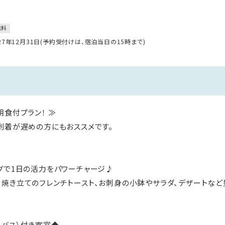
無料
027年12月31日(予約受付けは、宿泊当日の15時まで)
朝食付プラン！ ≫
到着が遅めの方にもおススメです。
グで1日の活力をパワーチャージ♪
焼き立てのフレンチトースト、お刺身の小鉢やサラダ、デザートな
バス）付き客室◆