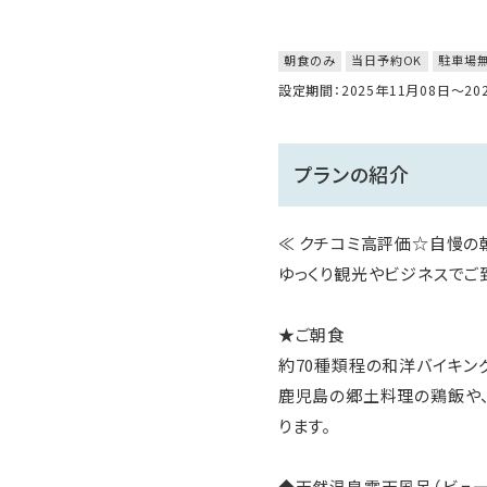
朝食のみ
当日予約OK
駐車場
設定期間：2025年11月08日～2
プランの紹介
≪ クチコミ高評価☆自慢の
ゆっくり観光やビジネスでご
★ご朝食
約70種類程の和洋バイキン
鹿児島の郷土料理の鶏飯や、
ります。
◆天然温泉露天風呂（ビュー