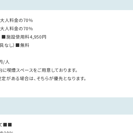
■大人料金の70％
■大人料金の70％
■施設使用料4,950円
寝具なし）■無料
円/人
内に喫煙スペースをご用意しております。
定がある場合は、そちらが優先となります。
て■■
の10％