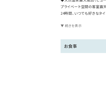
プライベート空間の客室露天
24時間、いつでも好きなタ
大浴場にサウナ、貸切露天風
▼ 続きを表示
◇◆◇◆館内のご案内◇◆
お食事
桜島を一望する絶好のロケー
南国の空と桜島とが織りなす
【客室】
全室天然温泉の露天風呂付
ルシアンルームとは・・・？
愛犬と一緒に泊まれる専用
ホテルの一角に、専用のエン
※レストランへのご入場はで