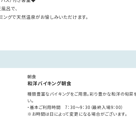
風呂で、
イミングで天然温泉がお愉しみいただけます。
呂に客室露天風呂と、お得に温泉をお楽しみください！
◇◆
ション。
眺望とともに過ごす非日常をお愉しみください。
朝食
和洋バイキング朝食
き。
種類豊富なバイキングをご用意。彩り豊かな和洋の旬菜
い。
・基本ご利用時間 7：30～9：30（最終入場9：00）
※お時間は日によって変更になる場合がございます。
ルーム
トランスやロビーを備えたペット同伴可能な客室「ルシアンルーム」
きません。