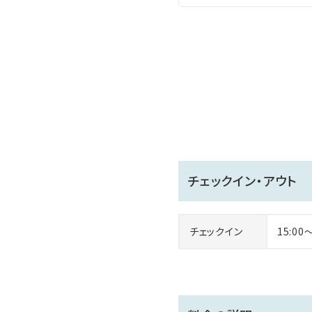
ミスト、スチーム、岩盤浴の３
サウナブースのすぐ隣に水風
チェックイン・アウト
チェックイン
15:00