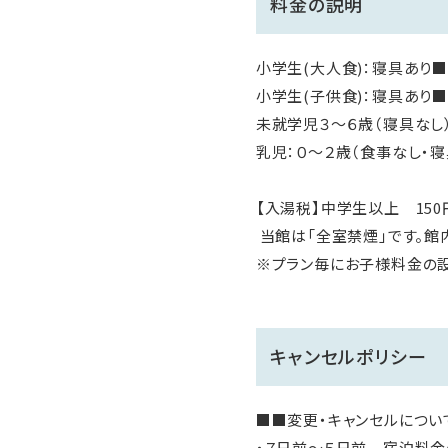
料金の説明
小学生(大人食)：寝具あり
小学生(子供食)：寝具あり
未就学児３～６歳（寝具なし）
乳児：０～２歳（食事なし・
【入湯税】中学生以上 150
当館は「全室禁煙」です。館
※プラン毎にお子様料金の設
キャンセルポリシー
■■変更・キャンセルについ
・７日前～５日前 宿泊料金