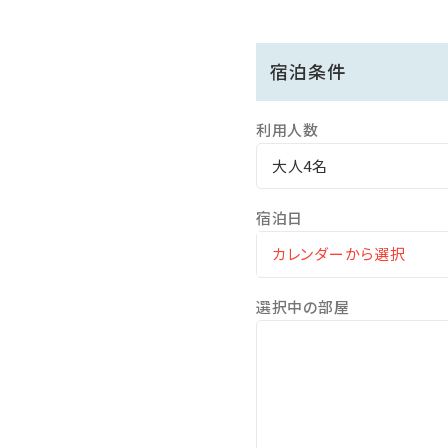
わんちゃんとご宿泊の際は『
宿泊条件
【お食事】
南欧リゾートの薫り漂うレス
利用人数
◆朝食
大人4名
種類豊富なバイキングをご
・基本ご利用時間 7：30～9：
宿泊日
※お時間は日によって変更に
【温泉】
選択中の部屋
名湯、霧島温泉を日本庭園
大浴場の露天風呂からは日
◆貸切風呂
檜、岩、樽の趣き異なる３つ
空いていれば無料で何度で
◆サウナ