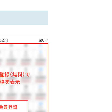
けます。
08月
翌月
登録（無料）で
格を表示
会員登録