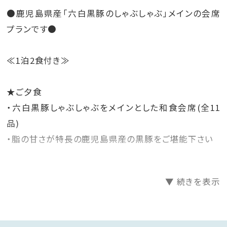
●鹿児島県産「六白黒豚のしゃぶしゃぶ」メインの会席
プランです●
≪1泊2食付き≫
★ご夕食
・六白黒豚しゃぶしゃぶをメインとした和食会席(全11
品)
・脂の甘さが特長の鹿児島県産の黒豚をご堪能下さい
★ご朝食
▼ 続きを表示
◆スタンダード客室：「奄美大島の郷土料理・鶏飯（けい
はん）」