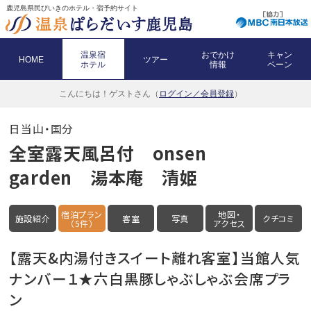
鹿児島県民びいきのホテル・宿予約サイト
温泉宿
おでかけ
キャン
HOME
ツアー
ホテル
情報
ペーン
こんにちは！
ゲストさん（
ログイン／会員登録
）
日当山・国分
全室露天風呂付 onsen
garden 湯本庵 清姫
宿泊プラン
地図・
施設紹介
客室
写真
クチコミ
（5件）
アクセス
【露天&内湯付きスイート離れ客室】当館人気
ナンバー１★六白黒豚しゃぶしゃぶ会席プラ
ン