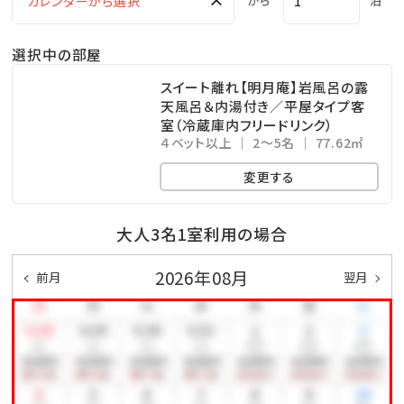
から
泊
選択中の部屋
スイート離れ【明月庵】岩風呂の露
天風呂＆内湯付き／平屋タイプ客
室（冷蔵庫内フリードリンク）
４ベット以上
2～5名
77.62㎡
変更する
大人3名1室利用の場合
2026年08月
前月
翌月