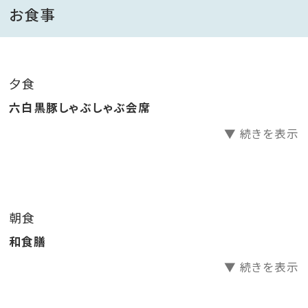
★ご夕食、ご朝食ともに個室食事処にて
お食事
★温泉
◆スタンダード客室・・・露天風呂＆シャワーブース付き
夕食
六白黒豚しゃぶしゃぶ会席
▼ 続きを表示
朝食
和食膳
▼ 続きを表示