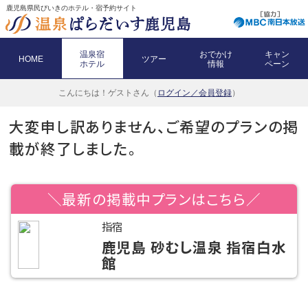
鹿児島県民びいきのホテル・宿予約サイト
温泉宿
おでかけ
キャン
HOME
ツアー
ホテル
情報
ペーン
こんにちは！
ゲストさん（
ログイン／会員登録
）
大変申し訳ありません、ご希望のプランの掲
載が終了しました。
＼最新の掲載中プランはこちら／
指宿
鹿児島 砂むし温泉 指宿白水
館