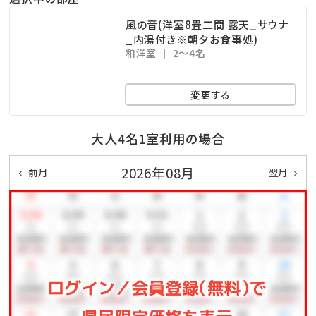
来ます。
風の音(洋室8畳二間 露天_サウナ
_内湯付き※朝夕お食事処)
和洋室
2～4名
遊びと癒しに満ちた“大人の隠れ家”で、ひとときの安ら
ぎをご堪能ください。
変更する
大人4名1室利用の場合
2026年08月
前月
翌月