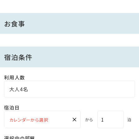
[料理のご案内]
モダン懐石…今までに無い驚きと感動を与える料理の
お食事
数々・・・。
一品ひと品趣向を凝らした逸品は口に含むたび、新しい
発見をもたらします。
宿泊条件
厳選された素材と、匠の技術の融合と調和、始まりから
終わりまでじっくりとご堪能下さい。
利用人数
お食事は、専用食事処の＜完全個室＞になります。
大人4名
[お風呂のご案内]
宿泊日
客室に備わる温泉は、風情ある内湯や露天は全て源泉
×
から
泊
掛け流しとなっております。
貸し切りタイプで小高い丘の上の露天風呂もご利用出
選択中の部屋