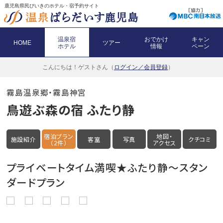
鹿児島県民びいきのホテル・宿予約サイト
温泉宿
おでかけ
キャン
HOME
ツアー
ホテル
情報
ペーン
こんにちは！
ゲストさん（
ログイン／会員登録
）
霧島温泉郷・霧島神宮
鳥遊ぶ森の宿 ふたり静
宿泊プラン
地図・
施設紹介
客室
写真
クチコミ
（2件）
アクセス
プライベートタイム満喫★ふたり静～スタン
ダードプラン