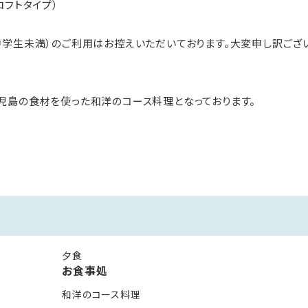
ロフトタイプ）
学生未満）のご利用はお控えいただいております。大変申し訳ございま
児島の食材を使った和洋のコース料理となっております。
、お造り、蒸し物、椀物、変わり鉢、小鍋料理、台の物、焼き物、ご飯、
れ状況によって変更する場合がございます。
夕食
お食事処
のお食事となります。
和洋のコース料理