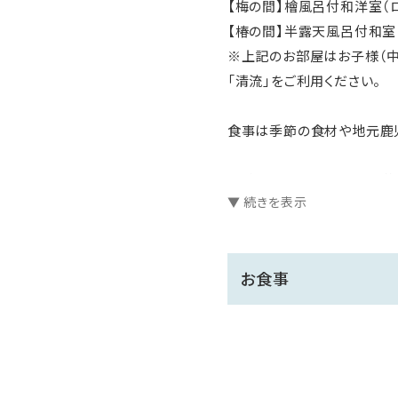
【梅の間】檜風呂付和洋室（
【椿の間】半露天風呂付和室
※上記のお部屋はお子様（中
「清流」をご利用ください。
食事は季節の食材や地元鹿
お料理は食前酒、先付、前菜
▼ 続きを表示
なっております。
お料理の内容は季節や仕入
お食事
【お食事について】
朝・夕ともに個室お食事処で