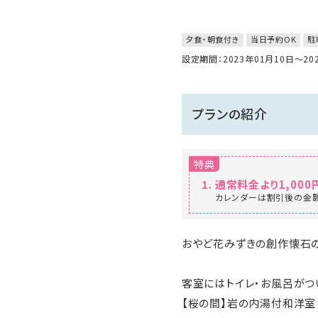
夕食・朝食付き
当日予約OK
駐
設定期間：2023年01月10日～2
プランの紹介
特典
通常料金より1,000
カレンダーは割引後の金額
おやど花みずきの創作懐石の
客室にはトイレ・お風呂がつ
【桜の間】岩の内湯付和洋室