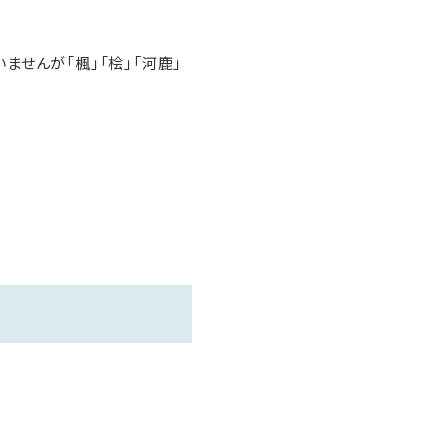
せんが「楓」「桧」「河鹿」
香物、デザートの全１３品と