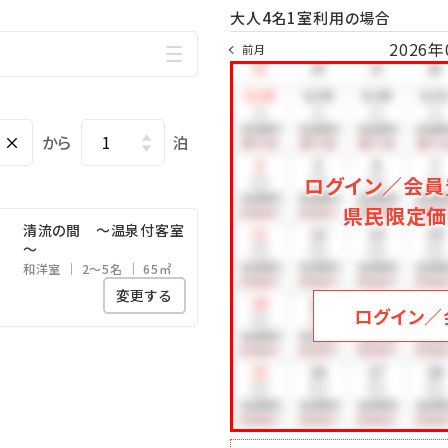
大人4名1室利用の場合
2026年
前月
×
から
泊
ログイン／会員
県民限定価
清流の間 ～温泉付客室
～
和洋室
2～5名
65㎡
変更する
ログイン／