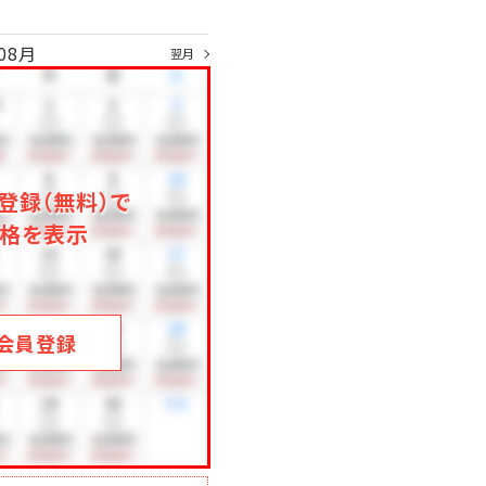
08月
翌月
登録（無料）で
格を表示
会員登録