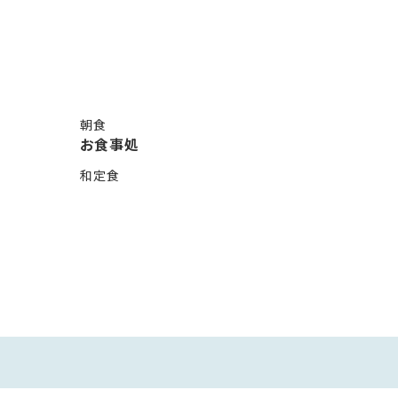
時から、朝食は8時からとなります。
朝早いご出発の方は、事前にご連絡くださいませ。
対策のためお食事処は20時までの営業となります。
望の添えない場合もございますので、ご了承ください。
朝食
2名〜4名様対応となっています。
お食事処
、2部屋以上でのご予約の場合、対応できない場合もございますの
和定食