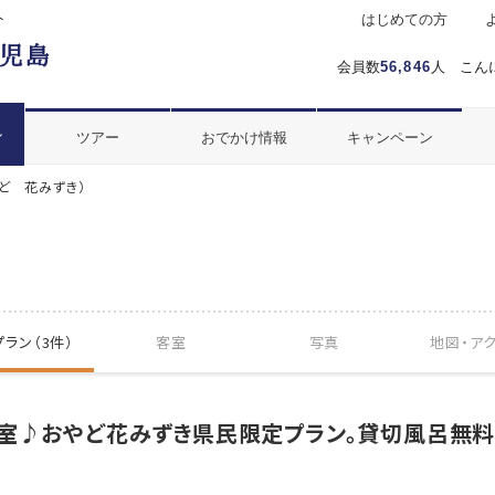
ト
はじめての方
会員数
56,846
人 こん
ル
ツアー
おでかけ情報
キャンペーン
ど 花みずき）
ラン（3件）
客室
写真
地図・
ア
室♪おやど花みずき県民限定プラン。貸切風呂無料