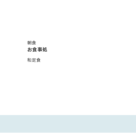
、2部屋以上でのご予約の場合、対応できない場合もございますの
（中学生未満）のご利用はお控えいただいております。大変申し訳ご
。
朝食
お食事処
和定食