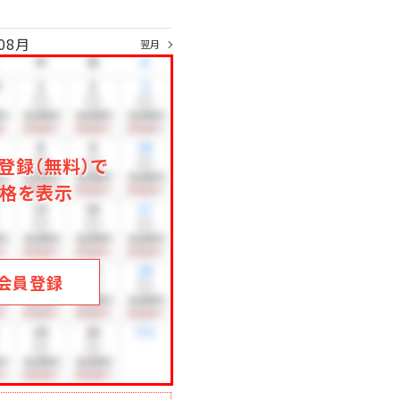
08月
翌月
登録（無料）で
格を表示
会員登録