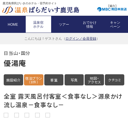
鹿児島県民びいきのホテル・宿予約サイト
温泉宿
おでかけ
キャン
HOME
ツアー
ホテル
情報
ペーン
こんにちは！
ゲストさん（
ログイン／会員登録
）
日当山・国分
優湯庵
宿泊プラン
地図・
施設紹介
客室
写真
クチコミ
（8件）
アクセス
全室 露天風呂付客室＜食事なし＞源泉かけ
流し温泉－食事なし－