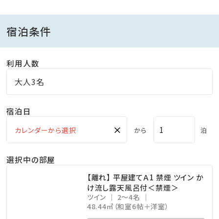
宿泊条件
利用人数
大人3名
宿泊日
×
から
泊
選択中の部屋
【離れ】 平屋建てＡ1 禁煙 ツイン か
け流し露天風呂付＜禁煙＞
ツイン
2～4名
48.44㎡（和室6帖＋洋室）