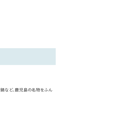
ない食材に関しては、対応致し
鮮鍋など、鹿児島の名物をふん