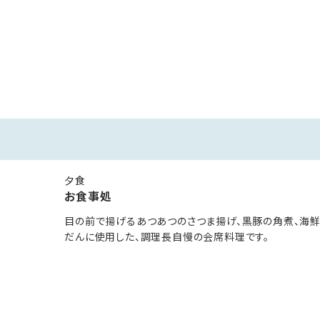
日)以降にご予約されるお客様へのアレルギー対応について
8品目(公式HP掲載)を除く食材、苦手食材等、お召し上がり頂け
についてはご宿泊の3日前までにお申し出下さいませ。
ますこと、ご了承下さいませ。
夕食
お食事処
目の前で揚げるあつあつのさつま揚げ、黒豚の角煮、海
だんに使用した、調理長自慢の会席料理です。
る様な錯覚を覚えてしまう、絶景風呂です。
放感もあるおススメのお風呂です。
おりますので、ごゆっくりお楽しみください。