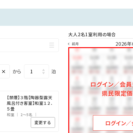
大人2名1室利用の場合
2026年
前月
×
から
泊
ログイン／会員
県民限定価
【禁煙】３階【陶器型露天
風呂付き客室】和室１２．
５畳
和室
2～5名
ログイン／
変更する