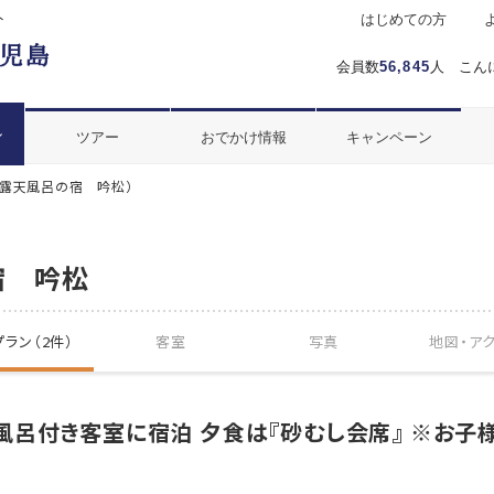
ト
はじめての方
会員数
56,845
人 こん
ル
ツアー
おでかけ情報
キャンペーン
婦露天風呂の宿 吟松）
宿 吟松
ラン（2件）
客室
写真
地図・
ア
呂付き客室に宿泊 夕食は『砂むし会席』 ※お子