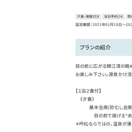
夕食・朝食付き
当日予約OK
駐
設定期間：2023年01月10日～2
プランの紹介
目の前に広がる錦江湾の眺
お楽しみ下さい。源泉かけ流
【１泊２食付】
《夕食》
基本会席(砂むし会
目の前で揚げる“あつあつ
＊吟松ならではの、温泉が湧