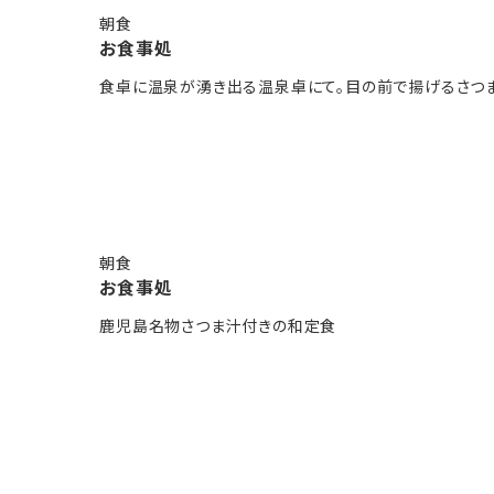
朝食
お食事処
食卓に温泉が湧き出る温泉卓にて。目の前で揚げるさつ
）》
況ついては
りご確認くださいませ。
朝食
崎線（快速）60分
お食事処
徒歩30分)
鹿児島名物さつま汁付きの和定食