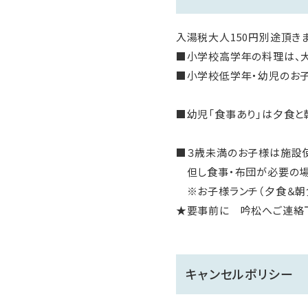
入湯税大人150円別途頂きま
■小学校高学年の料理は、大
■小学校低学年・幼児のお子
■幼児「食事あり」は夕食と
■３歳未満のお子様は施設
但し食事・布団が必要の場
※お子様ランチ（夕食＆朝食）
★要事前に 吟松へご連絡
キャンセルポリシー