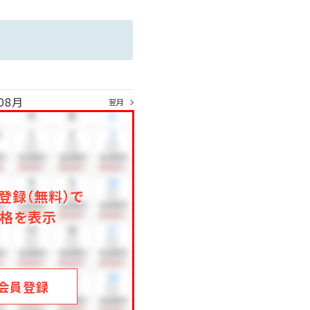
08月
翌月
登録（無料）で
格を表示
会員登録