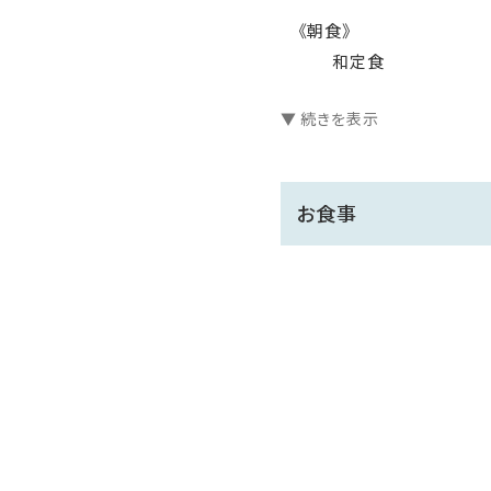
《朝食》
和定食
▼ 続きを表示
※2022年6月11日(土曜
特定原材料等のアレルギー2
かねます。
お食事
アレルギーをお持ちのお客様
また、当日では対応できかね
【館内施設】
《天空野天風呂》
まるで海と一体になってい
建物の9階に位置し、開
《展望大浴場》
露天風呂・サウナも備えて