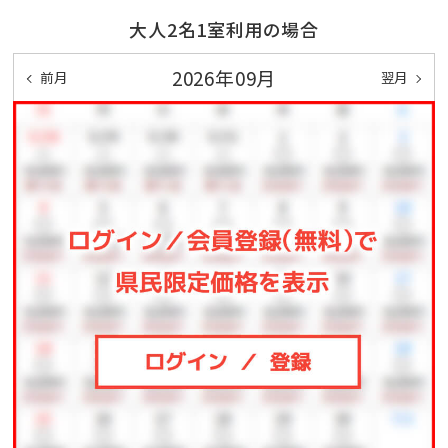
大人2名1室利用の場合
■砂むし行無料送迎バス 15時半~18時 30分間隔運
行
2026年09月
前月
翌月
ホテルから砂むし会館砂楽まで無料送迎バスがござい
ます。
デトックス効果の高い砂むし温泉は、全身美容のために
若い女性の利用も多く、外国人には和風サウナとしても
好評を得ています。
■2Fロビーではコーヒーサービスやデトックスウォータ
ーをご用意。
■アフターディナーラウンジ。不定期開催無料 20時～
21時
お休み前に温かいお飲み物をご用意してお待ちしており
ます。