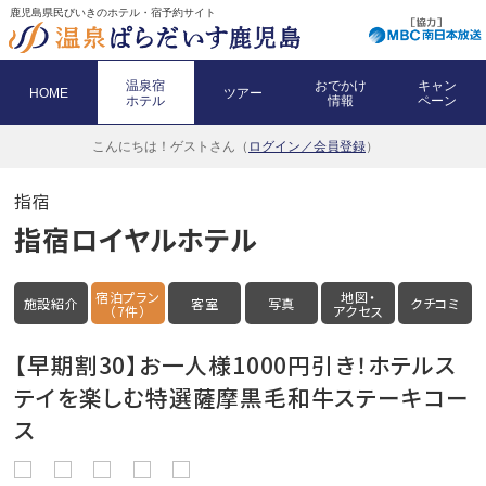
鹿児島県民びいきのホテル・宿予約サイト
温泉宿
おでかけ
キャン
HOME
ツアー
ホテル
情報
ペーン
こんにちは！
ゲストさん（
ログイン／会員登録
）
指宿
指宿ロイヤルホテル
宿泊プラン
地図・
施設紹介
客室
写真
クチコミ
（7件）
アクセス
【早期割30】お一人様1000円引き！ホテルス
テイを楽しむ特選薩摩黒毛和牛ステーキコー
ス