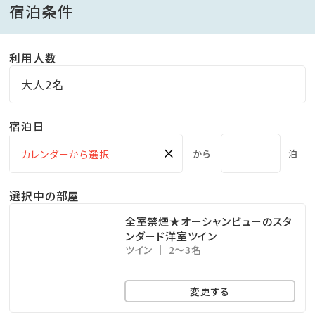
宿泊条件
※営業時間 7時～9時
※夕朝ともに写真は一例です。旬の食材を使用いたしま
利用人数
すので内容が異なる場合がございます。
大人2名
■当館自慢の温泉 古毛曽湯（こもそゆ）
宿泊日
塩化物泉 指宿温泉は保湿を感じる2つの成分、メタケ
イ酸とカルシウムイオンの含有量が全国でも上位。美肌
×
から
泊
の湯と言われています。
源泉かけ流し絶景露天風呂からの壮大な景色、明るい
選択中の部屋
時間にもぜひご堪能ください。
全室禁煙★オーシャンビューのスタ
※営業時間 15時～24時・5時～9時
ンダード洋室ツイン
ツイン
2～3名
湯上りの休憩やお風呂の待ち合わせ等にご利用頂ける
お部屋「くつろぎ処」には、
変更する
黒豆茶やお菓子もご用意しております。