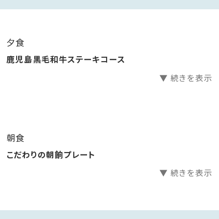
メインは和牛日本一に輝いた鹿児島黒牛。A5ランクの
鹿児島黒牛をお好みで焼き、旨みたっぷりの塩やわさ
び、辛子醤油などお好みの薬味でお召し上がりいただく
夕食
一品です。
鹿児島黒毛和牛ステーキコース
※営業時間18時～20時半 ご到着が18時を過ぎる際
▼ 続きを表示
はホテルまでご連絡ください。
■ご朝食 こだわりの朝餉プレート
地元の旬の食材にこだわった美味しい朝餉をご用意い
朝食
たしました。
こだわりの朝餉プレート
知覧の菊ちゃんのたまごを使用した出汁巻き玉子や、き
びなご南蛮など小鉢の乗ったプレートはお一人様ずつ
▼ 続きを表示
お席までお持ちいたします。その他羽釜炊きの炊きたて
ご飯や郷土のお味噌汁「さつま汁」などはビュッフェ式。
お好みでご自由にお召し上がりいただけます。