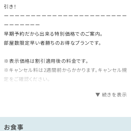
引き！
ーーーーーーーーーーーーーーーーーーーーーーー
ーーーーーーー
早期予約だから出来る特別価格でのご案内。
部屋数限定早い者勝ちのお得なプランです。
※表示価格は割引適用後の料金です。
※キャンセル料は2週間前からかかります。キャンセル規
定をご確認ください。
※こちらのプランはクレジット決済限定プランです。
▼ 続きを表示
■ご夕食 鹿児島黒毛和牛ステーキコース
前菜から始まりお造りや焼き物など季節の和食会席の
コースとなっております。
お食事