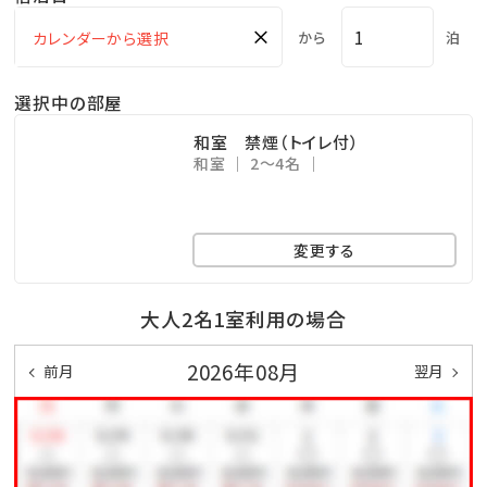
ご連絡ください。
×
から
泊
選択中の部屋
《温泉/24時間入浴可能》
和室 禁煙（トイレ付）
貸切風呂
和室
2～4名
2階と3階にそれぞれございます。ご滞在中何度でも入浴
可能です!
変更する
大浴場
大人2名1室利用の場合
男女ともに、最上階の大浴場と展望露天風呂がござい
ます。
2026年08月
前月
翌月
霧島の新緑と、夜は星空の下でいやしのひと時を