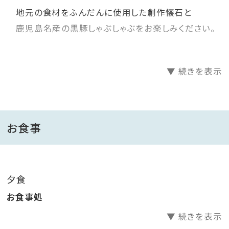
地元の食材をふんだんに使用した創作懐石と
鹿児島名産の黒豚しゃぶしゃぶをお楽しみください。
▼ 続きを表示
∴‥∵‥∴‥∵‥∴‥∴‥∵‥∴‥∵‥∴‥∴‥
∵‥∴
お食事
・ご夕食
一品一品心を込めてお作りし、目でもお楽しみ頂ける懐
石料理と
夕食
鹿児島県産の黒豚を使ったしゃぶしゃぶ鍋をご提供いた
お食事処
します。
▼ 続きを表示
枕崎産の鰹節をベースに特製お出汁でお召し上がりく