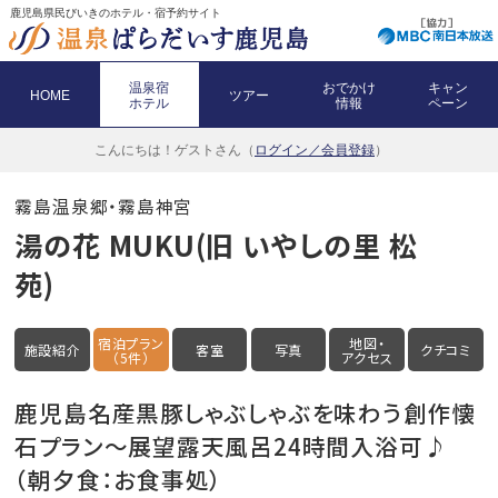
鹿児島県民びいきのホテル・宿予約サイト
温泉宿
おでかけ
キャン
HOME
ツアー
ホテル
情報
ペーン
こんにちは！
ゲストさん（
ログイン／会員登録
）
霧島温泉郷・霧島神宮
湯の花 MUKU(旧 いやしの里 松
苑)
宿泊プラン
地図・
施設紹介
客室
写真
クチコミ
（5件）
アクセス
鹿児島名産黒豚しゃぶしゃぶを味わう創作懐
石プラン～展望露天風呂24時間入浴可♪
（朝夕食：お食事処）