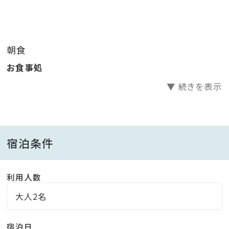
ださい。
鹿児島産の旬の野菜も盛り沢山、鹿児島県産の旬の食
材たちを
朝食
心ゆくまでお楽しみください。
お食事処
・ご朝食
▼ 続きを表示
朝食は和定食となります。
※献立は、旬の食材を使用し適宜変更しております。
宿泊条件
・お食事場所
利用人数
大正ロマンの雰囲気が漂う１階レストランにてご提供い
たします。
大人2名
※8名以上のグループ利用の場合、お食事処のお席をお
宿泊日
隣同士でご用意できない場合がございますので、事前に