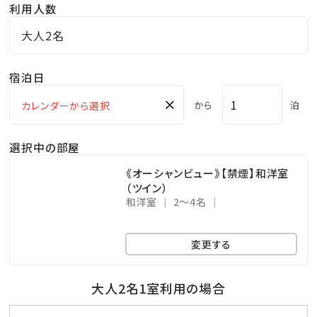
利用人数
露天風呂付の大浴場で、夕方には立神岩に沈む夕日を
大人2名
見ながらのんびりとご入浴頂けます。
※ホテルにお泊りのお客様はもちろん、一般の立ち寄り
宿泊日
湯のお客様にもご利用いただいております。
×
から
泊
■ 観 光 案 内 ■
選択中の部屋
・平和祈念展望台…車で5分
・枕崎総合体育館…車で10分
《オーシャンビュー》【禁煙】和洋室
（ツイン）
・丸木ヶ浜…車で20分
和洋室
2～4名
・知覧特攻平和会館…車で25分
変更する
大人2名1室利用の場合