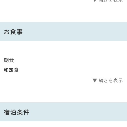
■ お 食 事 ■
朝もしっかり出来たてを♪
美味しい和定食で残りのご旅行もしっかりと楽しんで下
お食事
さいね♪
△お食事はお食事処でお召し上がり下さい。
朝食
△お子様はお子様食をご用意致します。
和定食
▼ 続きを表示
■ 岩 戸 温 泉 (岩戸鉱泉）■
800年の歴史ある岩戸の温泉は、いまも地元の方たちに
愛されております。
胃腸関係やアトピー性皮膚炎に効果があり、上がってか
宿泊条件
らも体ポカポカ♪
気持ち良い湯触りが評判です。