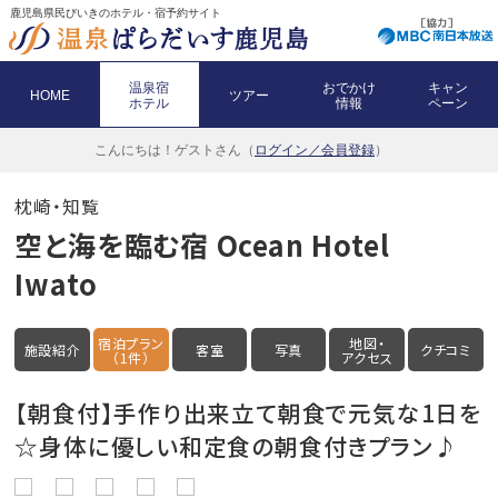
鹿児島県民びいきのホテル・宿予約サイト
温泉宿
おでかけ
キャン
HOME
ツアー
ホテル
情報
ペーン
こんにちは！
ゲストさん（
ログイン／会員登録
）
枕崎・知覧
空と海を臨む宿 Ocean Hotel
Iwato
宿泊プラン
地図・
施設紹介
客室
写真
クチコミ
（1件）
アクセス
【朝食付】手作り出来立て朝食で元気な1日を
☆身体に優しい和定食の朝食付きプラン♪