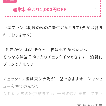
通常料金より1,000円OFF
カレンダーは割引後の料金を表示しておりま
す。
※本プランは朝食のみのご提供となります（夕食は含ま
れておりません）
「到着が少し遅れそう…」「夜は外で食べたいな」
そんな方は当日ゆったりチェックインできます一泊朝付
プランできまり♪
チェックイン後は東シナ海が一望できますオーシャンビ
ュー和室でのんびり。
女性に人気の岩戸鉱泉でも、一日の疲れを癒して下さ
いね。
▼ 続きを表示