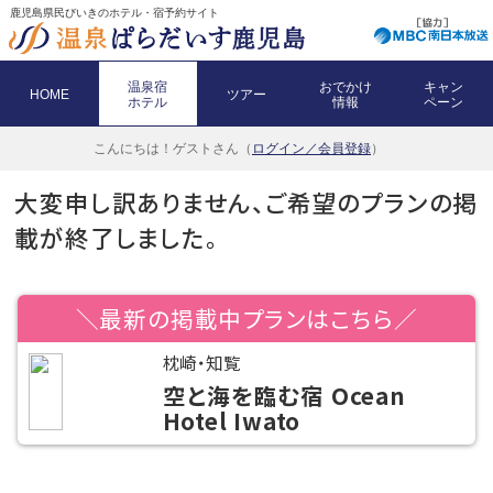
鹿児島県民びいきのホテル・宿予約サイト
温泉宿
おでかけ
キャン
HOME
ツアー
ホテル
情報
ペーン
こんにちは！
ゲストさん（
ログイン／会員登録
）
大変申し訳ありません、ご希望のプランの掲
載が終了しました。
＼最新の掲載中プランはこちら／
枕崎・知覧
空と海を臨む宿 Ocean
Hotel Iwato