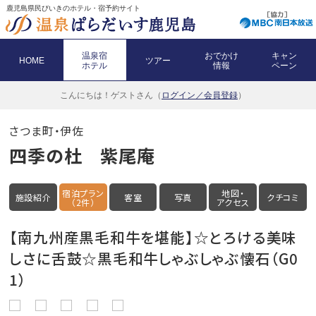
鹿児島県民びいきのホテル・宿予約サイト
温泉宿
おでかけ
キャン
HOME
ツアー
ホテル
情報
ペーン
こんにちは！
ゲストさん（
ログイン／会員登録
）
さつま町・伊佐
四季の杜 紫尾庵
宿泊プラン
地図・
施設紹介
客室
写真
クチコミ
（2件）
アクセス
【南九州産黒毛和牛を堪能】☆とろける美味
しさに舌鼓☆黒毛和牛しゃぶしゃぶ懐石（G0
1）