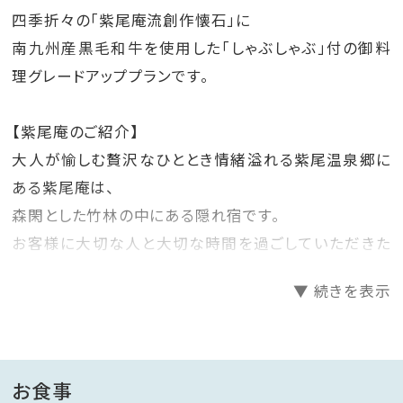
四季折々の「紫尾庵流創作懐石」に
南九州産黒毛和牛を使用した「しゃぶしゃぶ」付の御料
理グレードアッププランです。
【紫尾庵のご紹介】
大人が愉しむ贅沢なひととき情緒溢れる紫尾温泉郷に
ある紫尾庵は、
森閑とした竹林の中にある隠れ宿です。
お客様に大切な人と大切な時間を過ごしていただきた
いという思いから、
▼ 続きを表示
お部屋はわずか8室しか無い贅沢な造りとなっておりま
す。
日頃の喧噪を忘れ、なにものにも邪魔をされない時間
の中で、
お食事