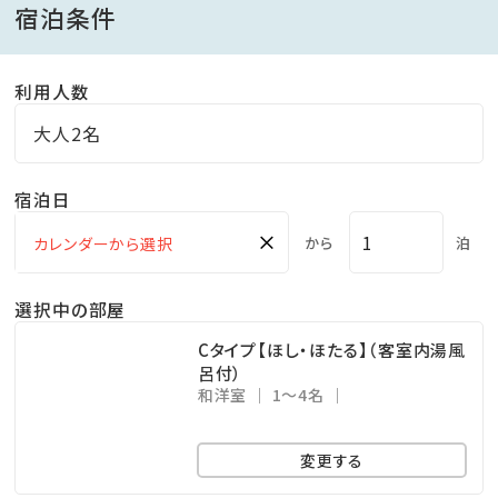
宿泊条件
客室の温泉は途中で空気に触れたりすることがない為、
高い効能が期待でき、質の高い湯浴みをお愉しみいた
利用人数
だけます。
大地の恵みを肌で感じることができる当館自慢の温泉
大人2名
です。
宿泊日
◆お客様へお願い◆
×
から
泊
※当館は13歳以下のお子様の受け入れは行っておりま
せん。
選択中の部屋
※別途入湯税が100円かかります。
Cタイプ【ほし・ほたる】（客室内湯風
※当日お客様と連絡が取れる電話番号（携帯電話な
呂付）
和洋室
1～4名
ど）をお教えください。
※お部屋のご指定がある場合は施設へ必ずご相談くだ
変更する
さい。