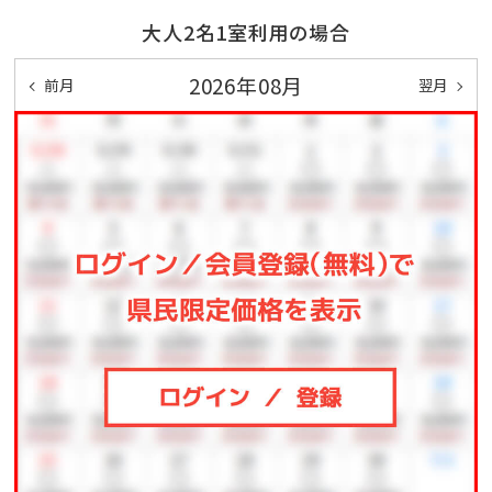
大人2名1室利用の場合
【御夕食】
薩摩の郷土料理や地元の素材をふんだんに使った四季
2026年08月
前月
翌月
折々の
「紫尾庵流創作懐石」と「黒毛和牛しゃぶしゃぶ」をご用
意。
厳選された良質な南九州産の黒毛和牛肉、旬のこだわ
りのお野菜、
紫尾庵創作料理をご堪能ください
※旬の素材を使用致しますので季節により献立は変わ
ります。
【御朝食】
朝食は洋食・和食よりお選び頂けます。