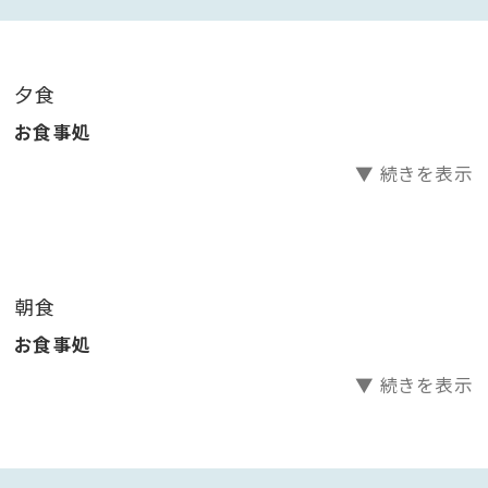
”時間を愉しむ“という贅沢を心行くまでご堪能いただ
ければ幸いです。
夕食
【温泉のご紹介】
お食事処
自然湧出の温泉はエメラルドグリーンの色をもつ極上の
▼ 続きを表示
硫黄泉で
新日本百名湯にも選ばれた名湯・紫尾温泉。
約750年もの間、この神秘的な湯は旅人を虜にしてきま
朝食
した。
お食事処
ほのかに漂う硫黄の香り。
▼ 続きを表示
pH9.4以上のアルカリ性の湯はクレンジング効果があり
「美人の湯」としても知られています。