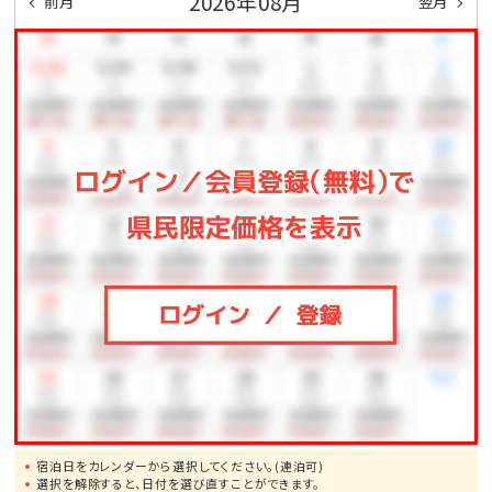
2026年08月
前月
翌月
・から揚げ
・茶碗蒸し
・レタス巻き
・デザート
【幼児料理（例）】
・お子様ランチ
※お食事内容が若干変更する場合がございます。ご了
承くださいませ。
【7月下旬から9月上旬にご利用されるお客様へ】
毎年7月下旬から9月上旬はスポーツ団体のお客様が多
数ご宿泊予定となっております。ご不便をおかけすると
宿泊日をカレンダーから選択してください。(連泊可)
思いますが予めご了承くださいませ。
選択を解除すると、日付を選び直すことができます。