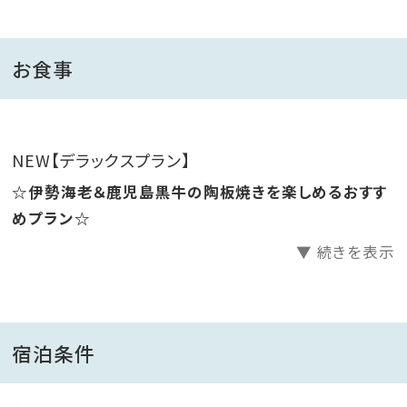
※毎週火曜日は定期清掃を行うため、9:30～15:00はタ
ラサの湯をご利用いただけません。
（都合により清掃日が変更になる場合もございます。
お食事
ご了承くださいませ。）
※温海水プールのみ水着着用（屋外プールとなります
ので冬期のご利用は制限がございます）
NEW【デラックスプラン】
☆伊勢海老＆鹿児島黒牛の陶板焼きを楽しめるおすす
◆食事
めプラン☆
レストランにて１８時～２０時までにお召し上がりくださ
▼ 続きを表示
い。
【お品書き（例）】デラックスプラン
・先付け 前菜
・吸い物 旬を楽しむ汁物
宿泊条件
・向 付 お刺身
・船 盛 伊勢海老の活き造り