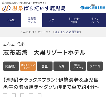
鹿児島県民びいきのホテル・宿予約サイト
温泉宿
おでかけ
キャン
HOME
ツアー
ホテル
情報
ペーン
こんにちは！
ゲストさん（
ログイン／会員登録
）
志布志・佐多
志布志湾 大黒リゾートホテル
宿泊プラン
地図・
施設紹介
客室
写真
クチコミ
（2件）
アクセス
【潮騒】デラックスプラン！伊勢海老＆鹿児島
黒牛の陶板焼き～ダグリ岬まで車で約4分～