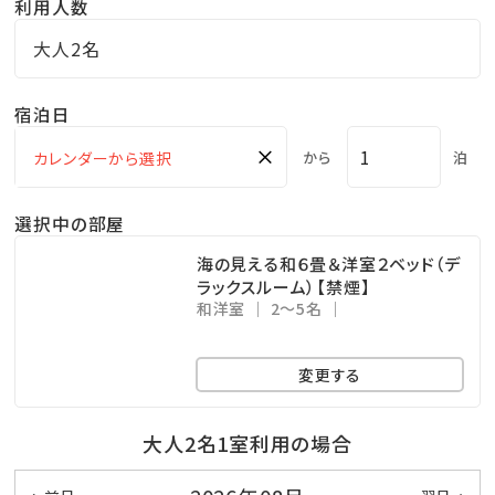
利用人数
・焼き物 鹿児島黒牛の陶板焼き
大人2名
・煮 物 魚の煮物
・揚げ物 天麩羅
宿泊日
・蒸し物 茶碗蒸し
×
から
泊
・酢の物
・お食事 ご飯・味噌汁
選択中の部屋
・香の物 漬物
・デザート
海の見える和６畳＆洋室２ベッド（デ
ラックスルーム）【禁煙】
※伊勢海老の活き造りは2名～5名様に1匹となる場合
和洋室
2～5名
があります。
変更する
【子供料理（例）】
・お刺身
大人2名1室利用の場合
・ハンバーグ