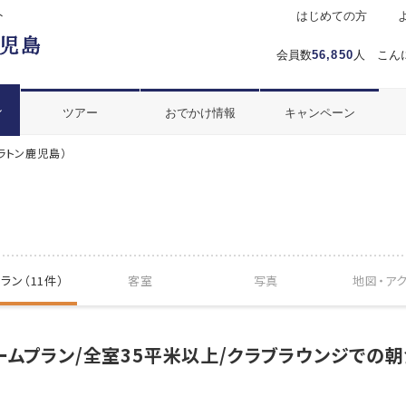
ト
はじめての方
会員数
56,850
人 こん
ル
ツアー
おでかけ情報
キャンペーン
ラトン鹿児島）
ラン（11件）
客室
写真
地図・
ア
ームプラン/全室35平米以上/クラブラウンジでの