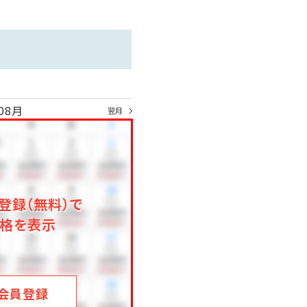
08月
翌月
登録（無料）で
格を表示
会員登録