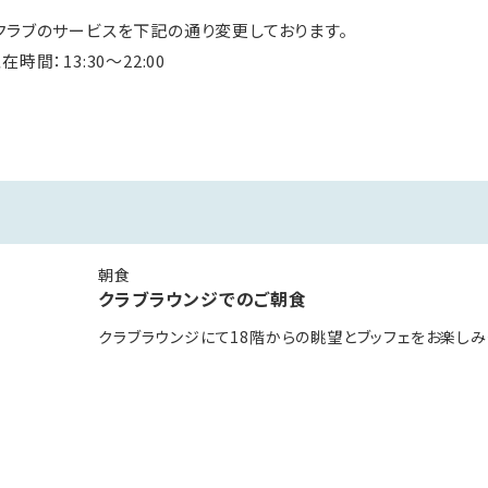
クラブのサービスを下記の通り変更しております。
間：13:30～22:00
ントにてチェックイン／チェックアウトのお手続きをお済ませくださ
場所が異なります。
ンクラブ
朝食
クラブラウンジでのご朝食
20:30まで提供いたします。
0以降のシェラトンクラブへのご入場をご遠慮いただいております。
クラブラウンジにて18階からの眺望とブッフェをお楽しみ
たしますが、ご理解賜りますようお願い申し上げます。