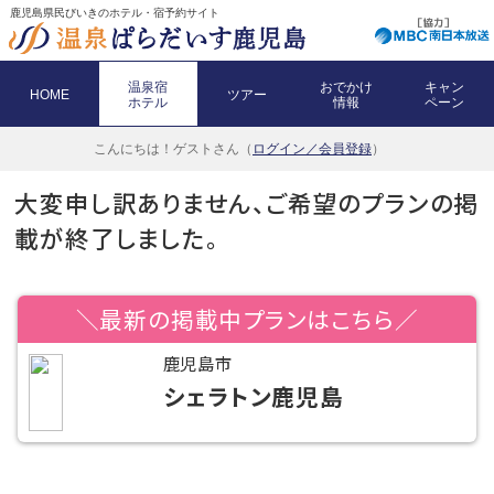
鹿児島県民びいきのホテル・宿予約サイト
温泉宿
おでかけ
キャン
HOME
ツアー
ホテル
情報
ペーン
こんにちは！
ゲストさん（
ログイン／会員登録
）
大変申し訳ありません、ご希望のプランの掲
載が終了しました。
＼最新の掲載中プランはこちら／
鹿児島市
シェラトン鹿児島